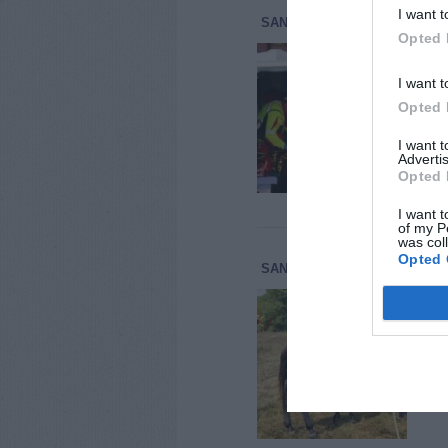
I want t
SAN MINIATO
CRONACA
1
Opted 
Muo
San
I want t
Una 
Opted 
nell
spor
I want 
Vene
Advertis
Opted 
I want t
of my P
was col
Opted 
SAN MINIATO
CRONACA
2
Cav
Min
Inte
Mini
bloc
del 