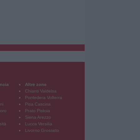
incia
Altre zone
Chianti Valdelsa
Pontedera Volterra
ni
Pisa Cascina
oro
Prato Pistoia
Siena Arezzo
sità
Lucca Versilia
Livorno Grosseto