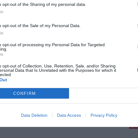
o opt-out of the Sharing of my personal data.
 Agosto 2026
In
re dopo una gara di pesca sportiva a
 Miniato
o opt-out of the Sale of my Personal Data.
persona di 43 anni è deceduta a San Miniato,
In
a frazione di Catena, dopo una gara di pesca
tiva, le prime ricostruzioni parlano di un malore.
to opt-out of processing my Personal Data for Targeted
rdì 31 luglio [...]
ing.
In
o opt-out of Collection, Use, Retention, Sale, and/or Sharing
ersonal Data that Is Unrelated with the Purposes for which it
lected.
Out
0 Luglio 2026
allo di 31 anni cade a terra a San
CONFIRM
iato: salvato dai vigili del fuoco
pu
rvento dei Vigili del Fuoco nella mattinata a San
ato per soccorrere un cavallo anziano rimasto
Pu
Data Deletion
Data Access
Privacy Policy
cato a terra in un terreno agricolo. La squadra
comando dei Vigili del [...]
pu