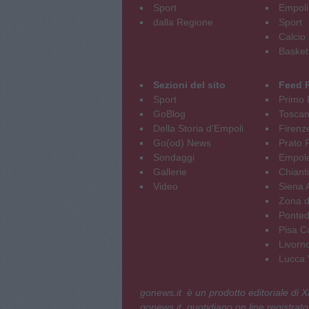
Sport
Empoli
dalla Regione
Sport
Calcio
Basket
Sezioni del sito
Feed 
Sport
Primo 
GoBlog
Tosca
Della Storia d'Empoli
Firenz
Go(od) News
Prato P
Sondaggi
Empole
Gallerie
Chianti
Video
Siena 
Zona d
Ponted
Pisa C
Livorn
Lucca V
gonews.it è un prodotto editoriale di
gonews.it, quotidiano on line registrato