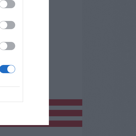
bblicitàCl
bblicità
bblicità