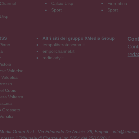
Channel
Calcio Uisp
Fiorentina
Sport
Sport
 Uisp
RSS
Altri siti del gruppo XMedia Group
Cont
Piano
tempoliberotoscana.it
Conta
na
empolichannel.it
reda
e
radiolady.it
istoia
se Valdelsa
 Valdelsa
Arezzo
el Cuoio
era Volterra
ascina
o Grosseto
ersilia
 XMedia Group S.r.l - Via Edmondo De Amicis, 38, Empoli – info@xmedia
 presso il Tribunale di Firenze al nr. 5854 del 25/10/2011