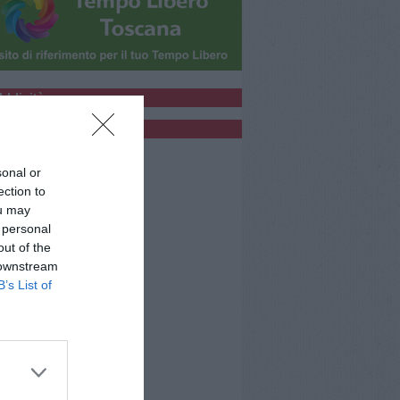
bblicità
bblicità
sonal or
ection to
ou may
 personal
out of the
 downstream
B’s List of