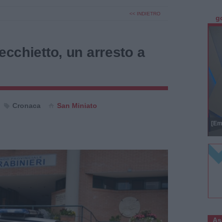
<< INDIETRO
g
ecchietto, un arresto a
Cronaca
San Miniato
[Em
As