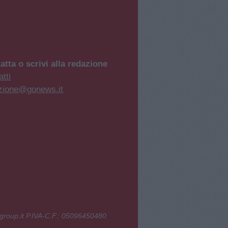
atta o scrivi alla redazione
tti
zione@gonews.it
group.it P.IVA-C.F.: 05096450480