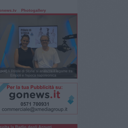
onews.tv
Photogallery
poli]
A 'Pillole di Storia' si analizza il legame tra
Empoli e l'epoca napoleonica
colta la Radio degli Azzurri