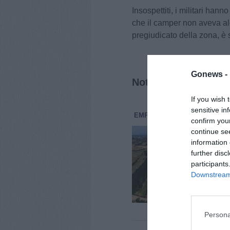
Insospettiti, i militari han
che il camper non aveva alcu
pregiudicato della zona, è s
Gonews -
Notizie correlate
If you wish 
sensitive in
EMPOLI
CRONACA
3 Agosto
confirm you
Pag
continue se
fog
information 
further disc
È en
infr
participants
fogn
Downstream 
infat
Persona