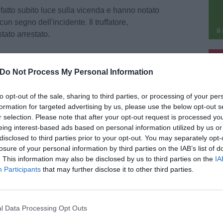
no fatto subito luce sulla vicenda e hanno notato
n segno dell'incidente. Il truffatore,
tato arrestato.
pu
Do Not Process My Personal Information
pu
to opt-out of the sale, sharing to third parties, or processing of your per
formation for targeted advertising by us, please use the below opt-out s
 2026
r selection. Please note that after your opt-out request is processed y
nana, lavori in corso per la condotta
eing interest-based ads based on personal information utilized by us or
naria che arriva a Cuoiodepur
disclosed to third parties prior to your opt-out. You may separately opt-
losure of your personal information by third parties on the IAB’s list of
trato nel vivo uno dei più importanti interventi
astrutturali programmati da Acque per il sistema
. This information may also be disclosed by us to third parties on the
IA
ario e depurativo del Basso Valdarno. Sono
Participants
that may further disclose it to other third parties.
ti iniziati i lavori della nuova condotta [...]
l Data Processing Opt Outs