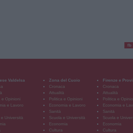
fb
ese Valdelsa
Zona del Cuoio
Firenze e Prov
ca
Cronaca
Cronaca
tà
Attualità
Attualità
a e Opinioni
Politica e Opinioni
Politica e Opinio
ia e Lavoro
Economia e Lavoro
Economia e Lav
Sanità
Sanità
 e Università
Scuola e Università
Scuola e Univer
mia
Economia
Economia
a
Cultura
Cultura