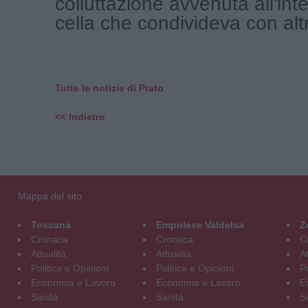
colluttazione avvenuta all'int
cella che condivideva con altri 
Tutte le notizie di Prato
<< Indietro
Mappa del sito
Toscana
Empolese Valdelsa
Z
Cronaca
Cronaca
C
Attualità
Attualità
At
Politica e Opinioni
Politica e Opinioni
Po
Economia e Lavoro
Economia e Lavoro
E
Sanità
Sanità
S