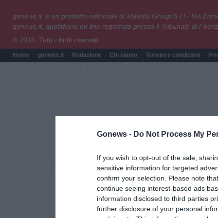
gonews.it è un prodotto editoriale di XMedia Group S.r.l - Via E
gonews.it, quotidiano on line registrato presso il Tribunale di Fire
© 2016. Tutti i diritti riservati.
Home
gonews.it
Redazione
Chi siamo
Termini e condizioni
Pri
Gonews -
Do Not Process My Per
If you wish to opt-out of the sale, shari
sensitive information for targeted adver
confirm your selection. Please note tha
continue seeing interest-based ads base
information disclosed to third parties p
further disclosure of your personal info