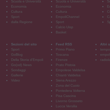
Scuola e Università
Scuola e Università
S
Economia
Economia
E
Cultura
Cultura
C
Sport
EmpoliChannel
C
dalla Regione
Sport
S
Calcio Uisp
Basket
Sezioni del sito
Feed RSS
Altri
Sport
Primo Piano
tempol
GoBlog
Toscana
empoli
Della Storia d'Empoli
Firenze
radiol
Go(od) News
Prato Pistoia
Sondaggi
Empolese Valdelsa
Gallerie
Chianti Valdelsa
Video
Siena Arezzo
Zona del Cuoio
Pontedera Volterra
Pisa Cascina
Livorno Grosseto
Lucca Versilia