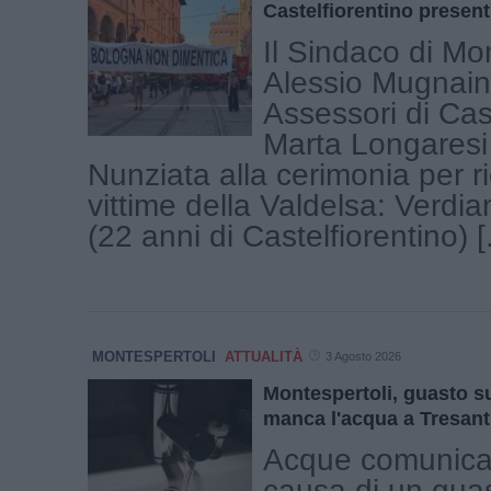
Castelfiorentino present
Il Sindaco di Mon
Alessio Mugnaini
Assessori di Cas
Marta Longaresi
Nunziata alla cerimonia per r
vittime della Valdelsa: Verdi
(22 anni di Castelfiorentino) [.
MONTESPERTOLI
ATTUALITÀ
3 Agosto 2026
Montespertoli, guasto sul
manca l'acqua a Tresant
Acque comunica
causa di un guas