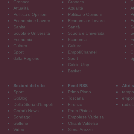
Cronaca
Cronaca
C
Attualità
Attualità
At
Politica e Opinioni
Politica e Opinioni
Po
Economia e Lavoro
Economia e Lavoro
E
Sanità
Sanità
S
Scuola e Università
Scuola e Università
S
Economia
Economia
E
Cultura
Cultura
C
Sport
EmpoliChannel
C
dalla Regione
Sport
S
Calcio Uisp
Basket
Sezioni del sito
Feed RSS
Altri
Sport
Primo Piano
tempol
GoBlog
Toscana
empoli
Della Storia d'Empoli
Firenze
radiol
Go(od) News
Prato Pistoia
Sondaggi
Empolese Valdelsa
Gallerie
Chianti Valdelsa
Video
Siena Arezzo