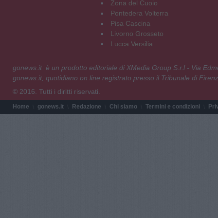
Zona del Cuoio
Pontedera Volterra
Pisa Cascina
Livorno Grosseto
Lucca Versilia
gonews.it è un prodotto editoriale di XMedia Group S.r.l - Via E
gonews.it, quotidiano on line registrato presso il Tribunale di Fire
© 2016. Tutti i diritti riservati.
Home
gonews.it
Redazione
Chi siamo
Termini e condizioni
Pri