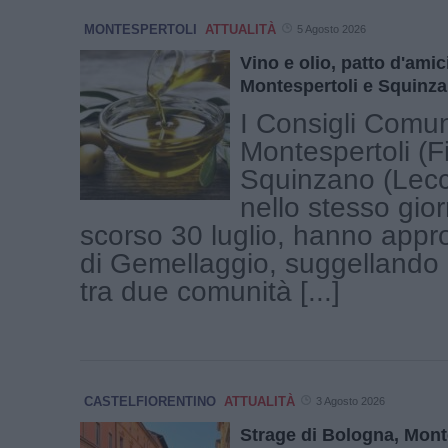
MONTESPERTOLI
ATTUALITÀ
5 Agosto 2026
Vino e olio, patto d'amici
Montespertoli e Squinz
I Consigli Comun
Montespertoli (F
Squinzano (Lecce
nello stesso gio
scorso 30 luglio, hanno appro
di Gemellaggio, suggellando
tra due comunità [...]
CASTELFIORENTINO
ATTUALITÀ
3 Agosto 2026
Strage di Bologna, Mont