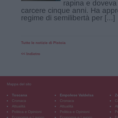
rapina e doveva
carcere cinque anni. Ha appro
regime di semilibertà per [...]
Tutte le notizie di Pistoia
<< Indietro
Mappa del sito
Toscana
Empolese Valdelsa
Z
Cronaca
Cronaca
C
Attualità
Attualità
At
Politica e Opinioni
Politica e Opinioni
Po
Economia e Lavoro
Economia e Lavoro
E