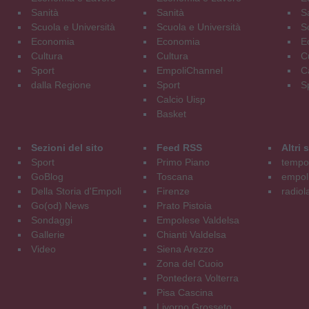
Sanità
Sanità
S
Scuola e Università
Scuola e Università
S
Economia
Economia
E
Cultura
Cultura
C
Sport
EmpoliChannel
C
dalla Regione
Sport
S
Calcio Uisp
Basket
Sezioni del sito
Feed RSS
Altri
Sport
Primo Piano
tempol
GoBlog
Toscana
empoli
Della Storia d'Empoli
Firenze
radiol
Go(od) News
Prato Pistoia
Sondaggi
Empolese Valdelsa
Gallerie
Chianti Valdelsa
Video
Siena Arezzo
Zona del Cuoio
Pontedera Volterra
Pisa Cascina
Livorno Grosseto