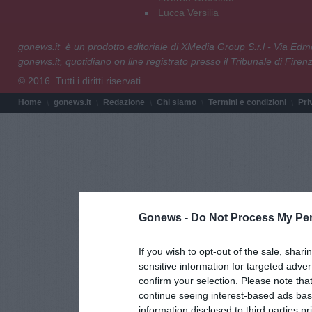
Lucca Versilia
gonews.it è un prodotto editoriale di XMedia Group S.r.l - Via E
gonews.it, quotidiano on line registrato presso il Tribunale di Fire
© 2016. Tutti i diritti riservati.
Home
gonews.it
Redazione
Chi siamo
Termini e condizioni
Pri
Gonews -
Do Not Process My Per
If you wish to opt-out of the sale, shari
sensitive information for targeted adver
confirm your selection. Please note tha
continue seeing interest-based ads base
information disclosed to third parties p