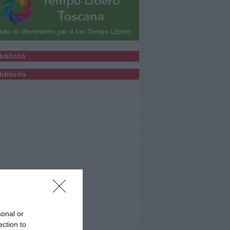
bblicità
bblicità
sonal or
ection to