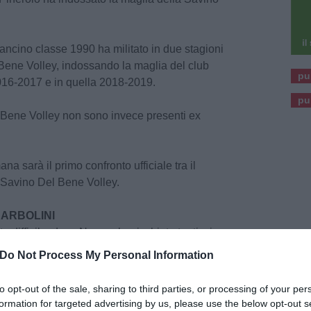
ncino classe 1990 ha militato in due stagioni
 Bene Volley, indossando la maglia del club
pu
016-2017 e in quella 2018-2019.
pu
l Bene Volley non sono invece presenti ex
na sarà il primo confronto ufficiale tra il
Savino Del Bene Volley.
BARBOLINI
difficile, dove Novara ha rischiato tantissimo.
lto bene in casa, per cui dovremo stare molto
Do Not Process My Personal Information
 gara. Noi dobbiamo migliorare, non tanto per
per crescere come squadra."
to opt-out of the sale, sharing to third parties, or processing of your per
formation for targeted advertising by us, please use the below opt-out s