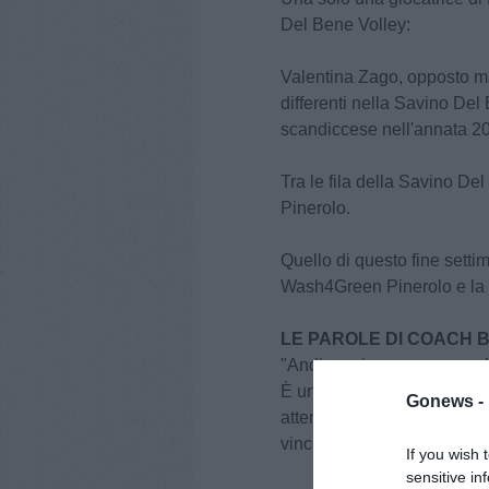
Del Bene Volley:
Valentina Zago, opposto ma
differenti nella Savino Del
scandiccese nell'annata 2
Tra le fila della Savino De
Pinerolo.
Quello di questo fine settima
Wash4Green Pinerolo e la 
LE PAROLE DI COACH 
"Andiamo in un campo molto 
È una squadra che gioca mo
Gonews -
attenti e preparare bene la
vincere con Pinerolo, ma 
If you wish 
sensitive in