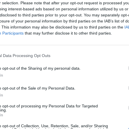
r selection. Please note that after your opt-out request is processed y
una neo promossa nel campionato di Serie A1.
eing interest-based ads based on personal information utilized by us or
disclosed to third parties prior to your opt-out. You may separately opt-
iva la formazione piemontese ha chiuso al
losure of your personal information by third parties on the IAB’s list of
Serie A2, aggiudicandosi per 3-1 la serie con la
. This information may also be disclosed by us to third parties on the
IA
 per la promozione nel massimo campionato di
Participants
that may further disclose it to other third parties.
coach Michele Marchiaro è a caccia della sua
l Data Processing Opt Outs
 ad oggi ha un punto in classifica, conquistato lo
inerolo si è arresa solamente al tie break
o opt-out of the Sharing of my personal data.
In
ach Marchiaro si affiderà ad un 6+1 composto
o opt-out of the Sale of my Personal Data.
o da opposto, Akrari e Gray come centrali,
In
pu
nda e Moro come libero.
to opt-out of processing my Personal Data for Targeted
Pu
ing.
In
pu
 Pinerolo e Savino Del Bene Scandicci sarà
o opt-out of Collection, Use, Retention, Sale, and/or Sharing
o, sulla piattaforma Volleyball World TV.