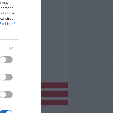
ou may
 personal
out of the
 downstream
B’s List of
bblicitàCl
bblicità
bblicità