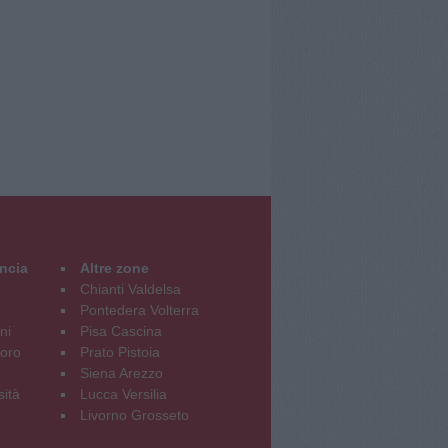
incia
Altre zone
Chianti Valdelsa
Pontedera Volterra
ni
Pisa Cascina
oro
Prato Pistoia
Siena Arezzo
sità
Lucca Versilia
Livorno Grosseto