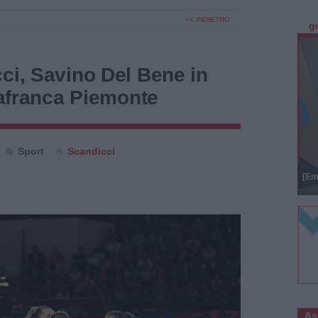
<< INDIETRO
g
ci, Savino Del Bene in
llafranca Piemonte
Sport
Scandicci
[Em
As