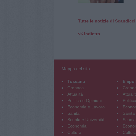
Tutte le notizie di Scandicci
<< Indietro
Mappa del sito
Toscana
Empol
Cronaca
Crona
Attualità
Attuali
Politica e Opinioni
Politic
Economia e Lavoro
Econom
Sanità
Sanità
Scuola e Università
Scuola
Economia
Econo
Cultura
Cultur