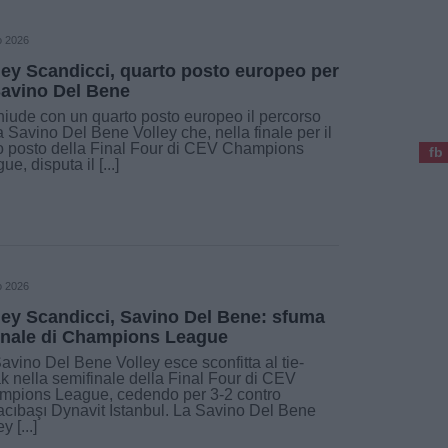
o 2026
ley Scandicci, quarto posto europeo per
Savino Del Bene
hiude con un quarto posto europeo il percorso
a Savino Del Bene Volley che, nella finale per il
o posto della Final Four di CEV Champions
fb
ue, disputa il [...]
o 2026
ley Scandicci, Savino Del Bene: sfuma
finale di Champions League
avino Del Bene Volley esce sconfitta al tie-
k nella semifinale della Final Four di CEV
mpions League, cedendo per 3-2 contro
cıbaşı Dynavit Istanbul. La Savino Del Bene
y [...]