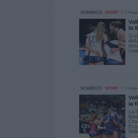
SCANDICCI
SPORT
3 Maggi
Vol
la 
Si c
dell
terz
Leag
SCANDICCI
SPORT
3 Maggi
Vol
la 
La S
brea
Cha
Ecza
Volle