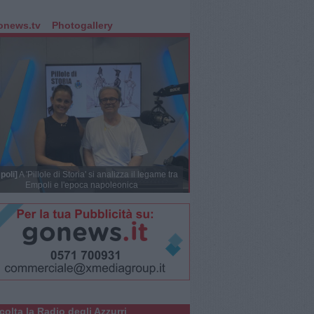
onews.tv
Photogallery
poli]
A 'Pillole di Storia' si analizza il legame tra
Empoli e l'epoca napoleonica
colta la Radio degli Azzurri