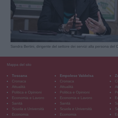
Sandra Bertini, dirigente del settore dei servizi alla persona de
Mappa del sito
Toscana
Empolese Valdelsa
Z
Cronaca
Cronaca
C
Attualità
Attualità
At
Politica e Opinioni
Politica e Opinioni
Po
Economia e Lavoro
Economia e Lavoro
E
Sanità
Sanità
S
Scuola e Università
Scuola e Università
S
Economia
Economia
E