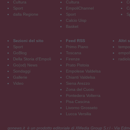
Cultura
Cultura
C
Sport
EmpoliChannel
C
dalla Regione
Sport
S
Calcio Uisp
Basket
Sezioni del sito
Feed RSS
Altri
Sport
Primo Piano
tempol
GoBlog
Toscana
empoli
Della Storia d'Empoli
Firenze
radiol
Go(od) News
Prato Pistoia
Sondaggi
Empolese Valdelsa
Gallerie
Chianti Valdelsa
Video
Siena Arezzo
Zona del Cuoio
Pontedera Volterra
Pisa Cascina
Livorno Grosseto
Lucca Versilia
gonews.it è un prodotto editoriale di XMedia Group S.r.l - Via E