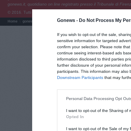
gonews.it, quotidiano on line registrato presso il Tribunale di Fire
© 2016. Tutti i diritti riservati.
Gonews -
Do Not Process My Per
Home
gonews.it
Redazione
Chi siamo
Termini e condizioni
Pri
If you wish to opt-out of the sale, sharin
sensitive information for targeted adver
confirm your selection. Please note tha
continue seeing interest-based ads base
information disclosed to third parties pr
further disclosure of your personal infor
participants. This information may also 
Downstream Participants
that may further
Personal Data Processing Opt Out
I want to opt-out of the Sharing of
Opted In
I want to opt-out of the Sale of my