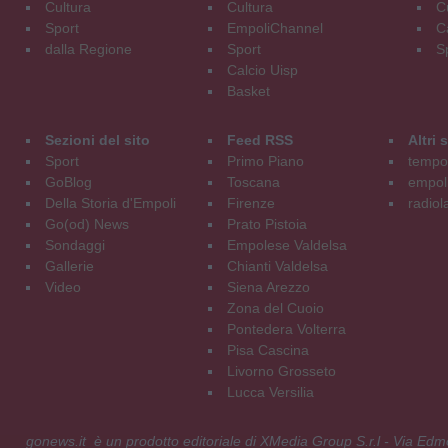
Cultura
Cultura
C
Sport
EmpoliChannel
C
dalla Regione
Sport
S
Calcio Uisp
Basket
Sezioni del sito
Feed RSS
Altri
Sport
Primo Piano
tempol
GoBlog
Toscana
empoli
Della Storia d'Empoli
Firenze
radiol
Go(od) News
Prato Pistoia
Sondaggi
Empolese Valdelsa
Gallerie
Chianti Valdelsa
Video
Siena Arezzo
Zona del Cuoio
Pontedera Volterra
Pisa Cascina
Livorno Grosseto
Lucca Versilia
gonews.it è un prodotto editoriale di XMedia Group S.r.l - Via E