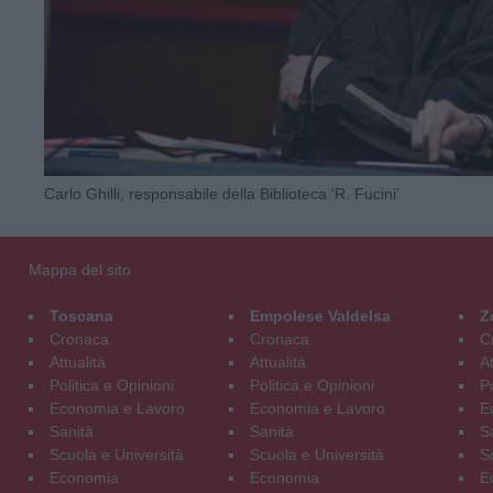
Carlo Ghilli, responsabile della Biblioteca ‘R. Fucini’
Mappa del sito
Toscana
Empolese Valdelsa
Z
Cronaca
Cronaca
C
Attualità
Attualità
At
Politica e Opinioni
Politica e Opinioni
Po
Economia e Lavoro
Economia e Lavoro
E
Sanità
Sanità
S
Scuola e Università
Scuola e Università
S
Economia
Economia
E