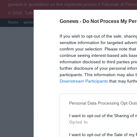
gonews.it, quotidiano on line registrato presso il Tribunale di Fire
© 2016. Tutti i diritti riservati.
Gonews -
Do Not Process My Per
Home
gonews.it
Redazione
Chi siamo
Termini e condizioni
Pri
If you wish to opt-out of the sale, sharin
sensitive information for targeted adver
confirm your selection. Please note tha
continue seeing interest-based ads base
information disclosed to third parties pr
further disclosure of your personal infor
participants. This information may also 
Downstream Participants
that may further
Personal Data Processing Opt Out
I want to opt-out of the Sharing of
Opted In
I want to opt-out of the Sale of my