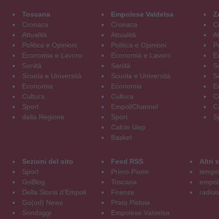
Toscana
Empolese Valdelsa
Z
Cronaca
Cronaca
C
Attualità
Attualità
At
Politica e Opinioni
Politica e Opinioni
Po
Economia e Lavoro
Economia e Lavoro
E
Sanità
Sanità
S
Scuola e Università
Scuola e Università
S
Economia
Economia
E
Cultura
Cultura
C
Sport
EmpoliChannel
C
dalla Regione
Sport
S
Calcio Uisp
Basket
Sezioni del sito
Feed RSS
Altri
Sport
Primo Piano
tempol
GoBlog
Toscana
empoli
Della Storia d'Empoli
Firenze
radiol
Go(od) News
Prato Pistoia
Sondaggi
Empolese Valdelsa