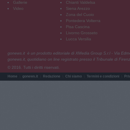
Gallerie
Chianti Valdelsa
Video
Siena Arezzo
Zona del Cuoio
Pontedera Volterra
Pisa Cascina
Livorno Grosseto
Lucca Versilia
gonews.it è un prodotto editoriale di XMedia Group S.r.l - Via E
gonews.it, quotidiano on line registrato presso il Tribunale di Fire
© 2016. Tutti i diritti riservati.
Home
gonews.it
Redazione
Chi siamo
Termini e condizioni
Pri