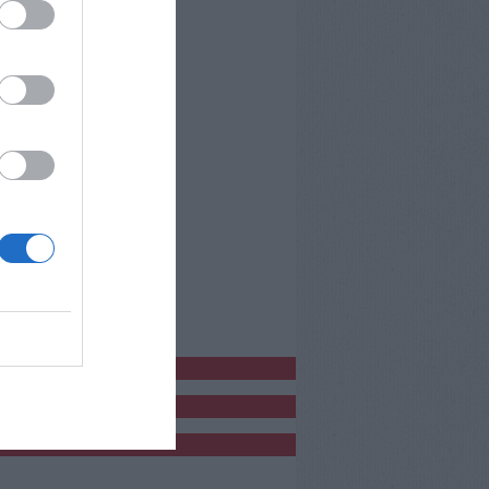
bblicitàCl
bblicità
bblicità