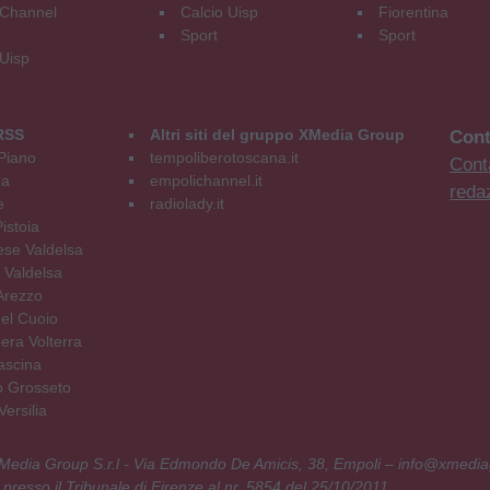
Channel
Calcio Uisp
Fiorentina
Sport
Sport
 Uisp
RSS
Altri siti del gruppo XMedia Group
Cont
Piano
tempoliberotoscana.it
Conta
na
empolichannel.it
reda
e
radiolady.it
istoia
se Valdelsa
 Valdelsa
Arezzo
el Cuoio
era Volterra
ascina
o Grosseto
ersilia
 XMedia Group S.r.l - Via Edmondo De Amicis, 38, Empoli – info@xmedia
 presso il Tribunale di Firenze al nr. 5854 del 25/10/2011