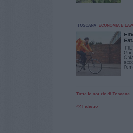
TOSCANA
ECONOMIA E LA
Eme
Eat
FILT
Gore
Chia
acco
l'em
Tutte le notizie di Toscana
<< Indietro