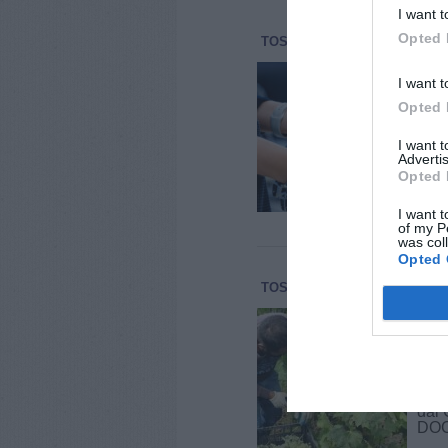
I want t
Opted 
TOSCANA
ECONOMIA E LA
Rob
I want t
Tosc
Opted 
Se f
perc
I want 
cibo
Advertis
un’a
Opted 
I want t
of my P
was col
Opted 
TOSCANA
ECONOMIA E LA
Ven
asp
La G
rigu
vend
dai 
DOCG