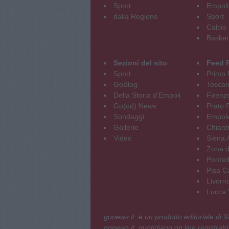
Sport
Empoli
dalla Regione
Sport
Calcio
Basket
Sezioni del sito
Feed 
Sport
Primo 
GoBlog
Tosca
Della Storia d'Empoli
Firenz
Go(od) News
Prato P
Sondaggi
Empole
Gallerie
Chianti
Video
Siena 
Zona d
Ponted
Pisa C
Livorn
Lucca V
gonews.it è un prodotto editoriale di
gonews.it, quotidiano on line registrato