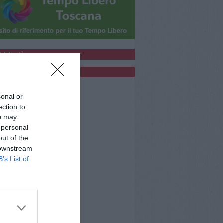
bblicità
bblicità
sonal or
ection to
ou may
 personal
out of the
 downstream
B’s List of