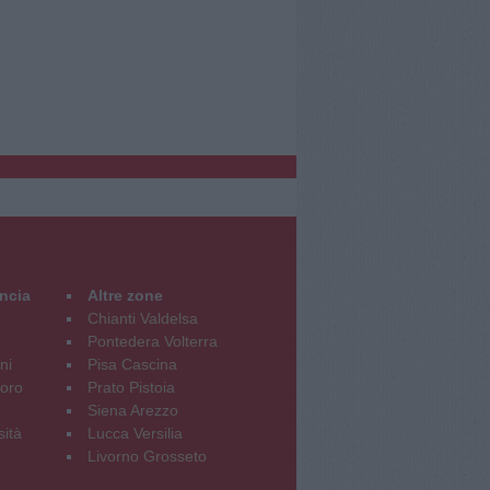
incia
Altre zone
Chianti Valdelsa
Pontedera Volterra
ni
Pisa Cascina
oro
Prato Pistoia
Siena Arezzo
sità
Lucca Versilia
Livorno Grosseto