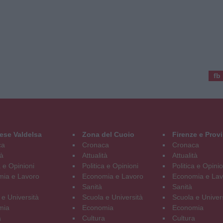
fb
ese Valdelsa
Zona del Cuoio
Firenze e Prov
ca
Cronaca
Cronaca
tà
Attualità
Attualità
a e Opinioni
Politica e Opinioni
Politica e Opinio
ia e Lavoro
Economia e Lavoro
Economia e Lav
Sanità
Sanità
 e Università
Scuola e Università
Scuola e Univer
mia
Economia
Economia
a
Cultura
Cultura