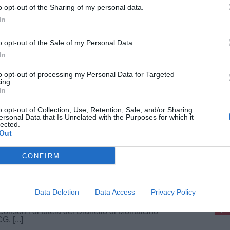
o opt-out of the Sharing of my personal data.
In
VORO
7 Agosto 2026
otica, 132 milioni di fatturato per la
o opt-out of the Sale of my Personal Data.
ana: è tra le migliori in Italia
In
ino a ieri l’eccellenza italiana nel mondo era
epita prevalentemente attraverso la moda, il
to opt-out of processing my Personal Data for Targeted
 o il design, oggi il paradigma sta subendo
ing.
ccelerazione decisiva: la scienza e la [...]
In
o opt-out of Collection, Use, Retention, Sale, and/or Sharing
ersonal Data that Is Unrelated with the Purposes for which it
lected.
Out
VORO
6 Agosto 2026
CONFIRM
demmia 2026, Marras: “La Toscana non
etta che siano gli eventi a decidere”
pu
iunta regionale ha approvato le deliberazioni
Pu
Data Deletion
Data Access
Privacy Policy
ardanti la riduzione delle rese produttive per la
emmia 2026, accogliendo le richieste formulate
pu
Consorzi di tutela del Brunello di Montalcino
, [...]