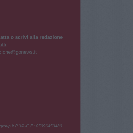
atta o scrivi alla redazione
tti
zione@gonews.it
group.it P.IVA-C.F.: 05096450480