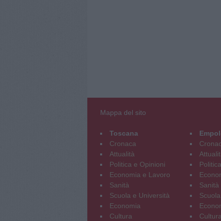
Mappa del sito
Toscana
Empol
Cronaca
Crona
Attualità
Attuali
Politica e Opinioni
Politic
Economia e Lavoro
Econom
Sanità
Sanità
Scuola e Università
Scuola
Economia
Econo
Cultura
Cultur