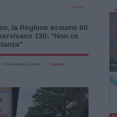
<< INDIETRO
g
so, la Regione assume 60
servivano 130: "Non ce
tanza"
Economia e Lavoro
Toscana
[Em
As