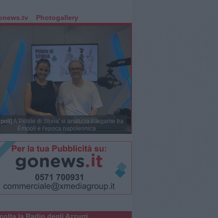
onews.tv
Photogallery
poli]
A 'Pillole di Storia' si analizza il legame tra
Empoli e l'epoca napoleonica
colta la Radio degli Azzurri