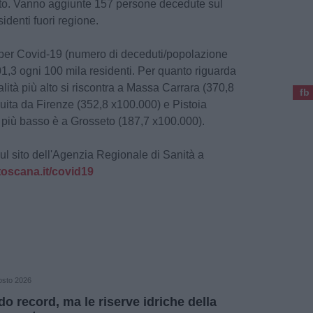
to. Vanno aggiunte 157 persone decedute sul
denti fuori regione.
tà per Covid-19 (numero di deceduti/popolazione
1,3 ogni 100 mila residenti. Per quanto riguarda
talità più alto si riscontra a Massa Carrara (370,8
fb
guita da Firenze (352,8 x100.000) e Pistoia
l più basso è a Grosseto (187,7 x100.000).
i sul sito dell'Agenzia Regionale di Sanità a
oscana.it/covid19
osto 2026
do record, ma le riserve idriche della