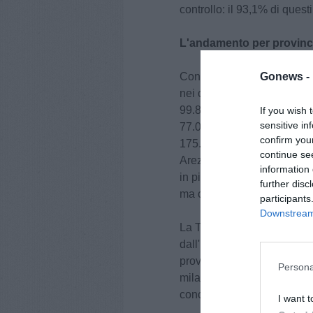
controllo: il 93,1% di questi
L'andamento per provinc
Con gli ultimi casi salgono 
Gonews -
nei comuni della Città metro
99.827 in provincia di Prato
If you wish 
sensitive in
77.001 a Massa Carrara (21
confirm you
175.939 a Pisa (451 in più)
continue se
Arezzo (301 in più), 108.3
information 
in più). A questi vanno aggi
further disc
ma che riguardano residenti
participants
Downstream 
La Toscana ha circa 40.886
dall'inizio della pandemia (
provincia di notifica con il
Persona
mila abitanti), seguita da 
concentrazione si riscontra
I want t