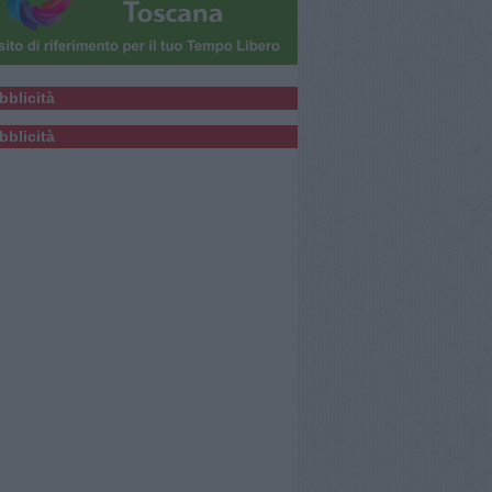
bblicità
bblicità