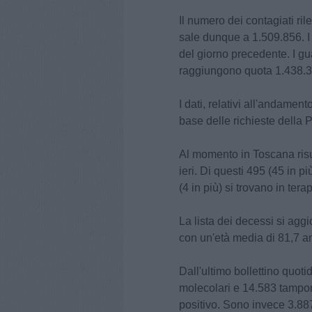
Il numero dei contagiati ril
sale dunque a 1.509.856. I 
del giorno precedente. I gu
raggiungono quota 1.438.39
I dati, relativi all'andamen
base delle richieste della 
Al momento in Toscana risul
ieri. Di questi 495 (45 in pi
(4 in più) si trovano in tera
La lista dei decessi si ag
con un'età media di 81,7 an
Dall'ultimo bollettino quot
molecolari e 14.583 tamponi 
positivo. Sono invece 3.887