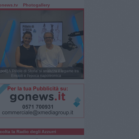
onews.tv
Photogallery
poli]
A 'Pillole di Storia' si analizza il legame tra
Empoli e l'epoca napoleonica
colta la Radio degli Azzurri