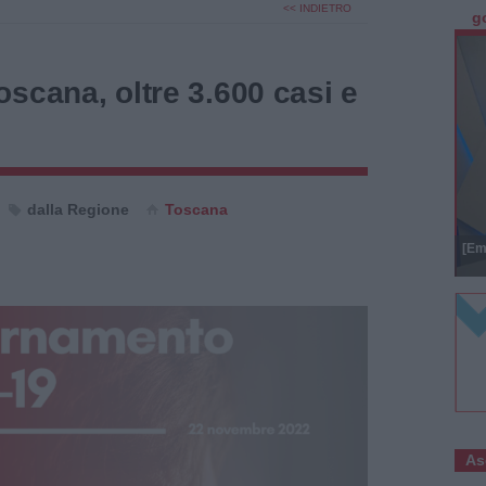
<< INDIETRO
g
scana, oltre 3.600 casi e
dalla Regione
Toscana
[Em
As