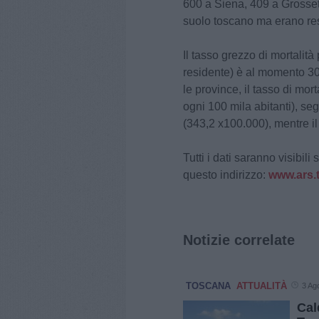
600 a Siena, 409 a Grosse
suolo toscano ma erano resi
Il tasso grezzo di mortali
residente) è al momento 30
le province, il tasso di mor
ogni 100 mila abitanti), se
(343,2 x100.000), mentre i
Tutti i dati saranno visibil
questo indirizzo:
www.ars.t
Notizie correlate
TOSCANA
ATTUALITÀ
3 Ag
Cal