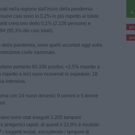
evati nella regione dall'inizio della pandemia
nuovi casi sono lo 0,2% in più rispetto al totale
ariti crescono dello 0,1% (2.126 persone) e
pu
4 (95,3% dei casi totali).
pu
to della pandemia, sono quelli accertati oggi sulla
Protezione civile nazionale.
tano pertanto 60.336 positivi, +2,5% rispetto a
ù rispetto a ieri) sono ricoverati in ospedale: 18
pia intensiva.
giorna con 14 nuovi decessi: 9 uomini e 5 donne
ni.
idiano sono stati eseguiti 1.205 tamponi
antigenici rapidi: di questi il 22,9% è risultato
 i soggetti testati, escludendo i tamponi di