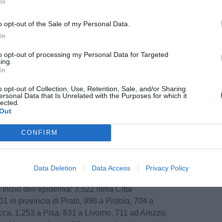
In
to a casa, perché presentano sintomi lievi che
iere o risultano prive di sintomi (1.435 in più
o opt-out of the Sale of my Personal Data.
In
to opt-out of processing my Personal Data for Targeted
 a oggi lo sono a tutti gli effetti, da un punto di
ing.
n tampone negativo.
In
o opt-out of Collection, Use, Retention, Sale, and/or Sharing
ersonal Data that Is Unrelated with the Purposes for which it
lected.
Out
giorna con 14 nuovi decessi: 9 uomini e 5 donne
ni.
CONFIRM
ia di residenza, le persone decedute sono: 8 a
ca, 2 a Pisa.
Data Deletion
Data Access
Privacy Policy
inizio dell'epidemia: 3.522 nella Città
01 in provincia di Prato, 996 a Pistoia, 704 a
ca, 1.253 a Pisa, 831 a Livorno, 711 ad Arezzo,