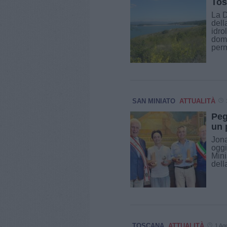
Tos
La D
dell
idro
doma
perm
SAN MINIATO
ATTUALITÀ
Peg
un 
Jona
oggi
Mini
dell
TOSCANA
ATTUALITÀ
1 Ag