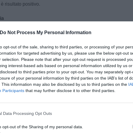
 è risultato positivo.
ia
a 407.692 i positivi dall'inizio dell'emergenza
Do Not Process My Personal Information
politana di Firenze (921 in più rispetto a ieri),
 (163 in più), 118.374 a Pistoia (273 in più),
to opt-out of the sale, sharing to third parties, or processing of your per
formation for targeted advertising by us, please use the below opt-out s
0 in più), 163.458 a Lucca (462 in più),
r selection. Please note that after your opt-out request is processed y
, 137.440 a Livorno (448 in più), 136.687 ad
eing interest-based ads based on personal information utilized by us or
51 a Siena (190 in più) e 84.118 a Grosseto (194
disclosed to third parties prior to your opt-out. You may separately opt-
unti 569 casi di positività notificati in Toscana
losure of your personal information by third parties on the IAB’s list of
 in altre regioni.
. This information may also be disclosed by us to third parties on the
IA
Participants
that may further disclose it to other third parties.
pu
 casi complessivi ogni 100.000 abitanti
tra residenti e non residenti). Al momento la
Pu
 tasso più alto é Lucca (con 42.572 casi ogni 100
l Data Processing Opt Outs
pu
Pisa (42.092) e Livorno (41.776). La più bassa
 a Prato (con un tasso di 37.632).
o opt-out of the Sharing of my personal data.