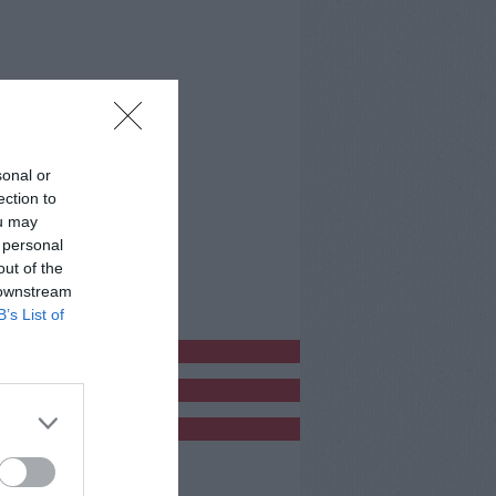
sonal or
ection to
ou may
 personal
out of the
 downstream
B’s List of
bblicitàCl
bblicità
bblicità