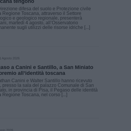
cana tengono
irezione difesa del suolo e Protezione civile
a Regione Toscana, attraverso il Settore
logico e geologico regionale, presenterà
ni, martedì 4 agosto, all’Osservatorio
anente sugli utilizzi delle risorse idriche [...]
1 Agosto 2026
aso a Canini e Santillo, a San Miniato
premio all’identità toscana
than Canini e Walter Santillo hanno ricevuto
, presso la sala del palazzo Comunale di San
ato, in provincia di Pisa, il Pegaso delle identità
a Regione Toscana, nel corso [...]
osto 2026