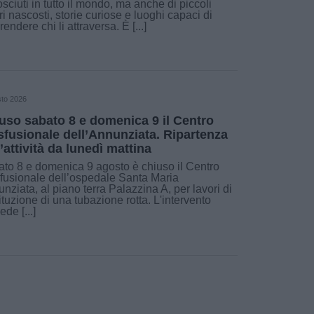
sciuti in tutto il mondo, ma anche di piccoli
ri nascosti, storie curiose e luoghi capaci di
rendere chi li attraversa. È [...]
sto 2026
uso sabato 8 e domenica 9 il Centro
sfusionale dell’Annunziata. Ripartenza
l’attività da lunedì mattina
to 8 e domenica 9 agosto è chiuso il Centro
fusionale dell’ospedale Santa Maria
nziata, al piano terra Palazzina A, per lavori di
ituzione di una tubazione rotta. L'intervento
ede [...]