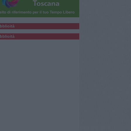
bblicità
bblicità