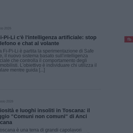
sto 2026
i-Pi-Li c'è l'intelligenza artificiale: stop
fb
elefono e chat al volante
a Fi-Pi-Li è partita la sperimentazione di Safe
e, il nuovo sistema basato sull'intelligenza
ficiale che controlla il comportamento degli
mobilisti. L'obiettivo è individuare chi utilizza il
ulare mentre guida [...]
osto 2026
iosità e luoghi insoliti in Toscana: il
ggio "Comuni non comuni" di Anci
cana
oscana è una terra di grandi capolavori