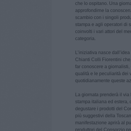
che lo ospitano. Una giorna
approfondirne la conoscenz
scambio con i singoli produt
stampa e agli operatori di 
coinvolti i vari attori del 
categoria.
L’iniziativa nasce dall’ide
Chianti Colli Fiorentini che
far conoscere a giornalisti,
qualità e le peculiarità dei v
quotidianamente queste az
La giornata prenderà il via
stampa italiana ed estera, c
degustare i prodotti del Co
più suggestivi della Toscan
manifestazione aprirà al pu
produttori del Consorzio pr