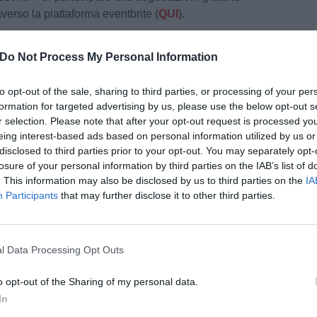
averso la piattaforma eventbrite (
QUI
).
del Consorzio Chianti Colli Fiorentini afferma:
Do Not Process My Personal Information
di aver organizzato, in un luogo così suggestivo
del Consorzio. Per noi rappresenta un momento
to opt-out of the sale, sharing to third parties, or processing of your per
onoscere l’alta qualità dei nostri prodotti.
formation for targeted advertising by us, please use the below opt-out s
ere, nel pomeriggio, tantissimi appassionati ed
r selection. Please note that after your opt-out request is processed y
o la possibilità di usufruire di degustazioni ed
eing interest-based ads based on personal information utilized by us or
o infine che, grazie anche al sostegno delle
disclosed to third parties prior to your opt-out. You may separately opt-
losure of your personal information by third parties on the IAB’s list of
essere solo il primo appuntamento di una lunga
. This information may also be disclosed by us to third parties on the
IA
Participants
that may further disclose it to other third parties.
pitare questo Forum, che ha l’obiettivo di far
pu
parte importante del patrimonio culturale della
Pu
l Data Processing Opt Outs
olinea Andrea Giorgio, assessore all’ambiente del
o quindi con piacere le porte di Palazzo
pu
o opt-out of the Sharing of my personal data.
 sede del Comune ma un punto di riferimento e
In
l'area metropolitana: portare qui questa vetrina di