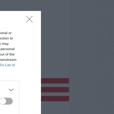
sonal or
ection to
ou may
 personal
out of the
 downstream
B’s List of
bblicitàCl
bblicità
bblicità