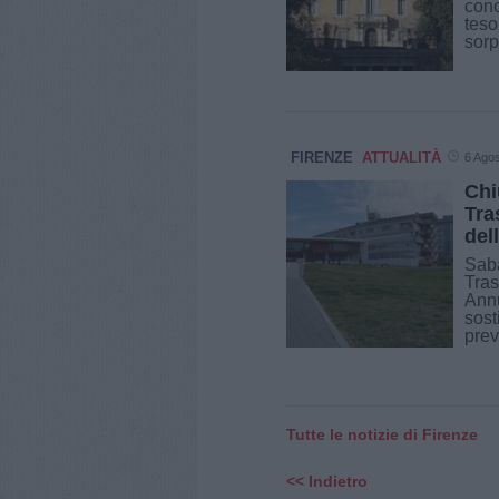
cono
teso
sorp
FIRENZE
ATTUALITÀ
6 Ago
Chi
Tra
del
Saba
Tras
Annu
sost
prev
Tutte le notizie di Firenze
<< Indietro