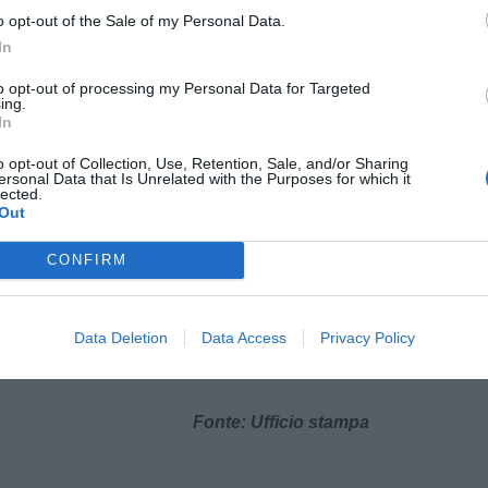
modo per ribadirlo, perché siamo convinti che i
o opt-out of the Sale of my Personal Data.
lavorano uniti e valorizzano insieme risorse e
In
to opt-out of processing my Personal Data for Targeted
ing.
 il patrocinio dei 16 Comuni che ospitano i
In
anti Colli Fiorentini, a dimostrazione dell’alto
in termini di visibilità e di valore. I Comuni
o opt-out of Collection, Use, Retention, Sale, and/or Sharing
ersonal Data that Is Unrelated with the Purposes for which it
rino Tavarnelle, Certaldo, Fiesole, Figline ed
lected.
, Impruneta, Lastra a Signa, Montelupo
Out
 Pelago, Pontassieve, Reggello, Rignano
CONFIRM
l di Pesa, Scandicci.
ono: Confesercenti Firenze, The Garden Harry’s
Data Deletion
Data Access
Privacy Policy
m Cork Italia, Pulltex, Punto Etichette e Fisar
Fonte: Ufficio stampa