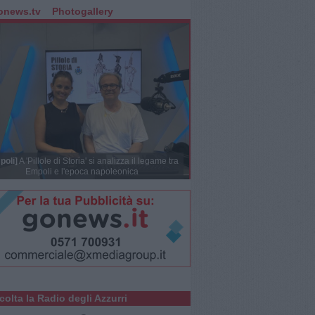
onews.tv
Photogallery
poli]
A 'Pillole di Storia' si analizza il legame tra
Empoli e l'epoca napoleonica
colta la Radio degli Azzurri