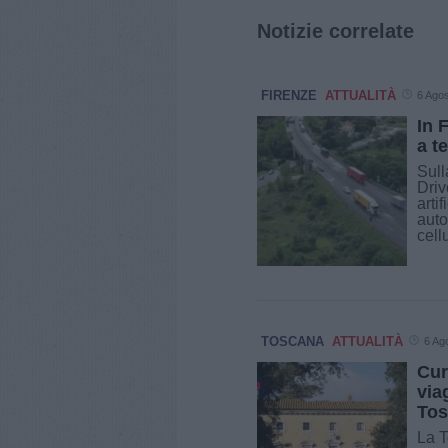
Notizie correlate
FIRENZE
ATTUALITÀ
6 Ago
In F
a t
Sull
Driv
arti
auto
cell
TOSCANA
ATTUALITÀ
6 Ag
Cur
via
Tos
La T