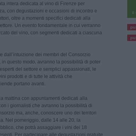
ta intera dedicata al vino di Firenze per
a, con degustazioni e occasioni di incontro e
tori, oltre a momenti specifici dedicati alla
settore. Un evento fondamentale in cui verranno
pu
mercato del vino, con segmenti dedicati a ciascuna
pu
a e dall’intuizione dei membri del Consorzio
, in questo modo, avranno la possibilità di poter
 esperti del settore e semplici appassionati, le
ini prodotti e di tutte le attività che
iende portano avanti.
 la mattina con appuntamenti dedicati alla
on i giornalisti che avranno la possibilità di
nsorzio ma, anche, conoscere uno dei territori
a. Nel pomeriggio, dalle 14 alle 20, la
bblico, che potrà assaggiare i vini dei 18
esenti. Per partecipare alle degustazioni gratuite