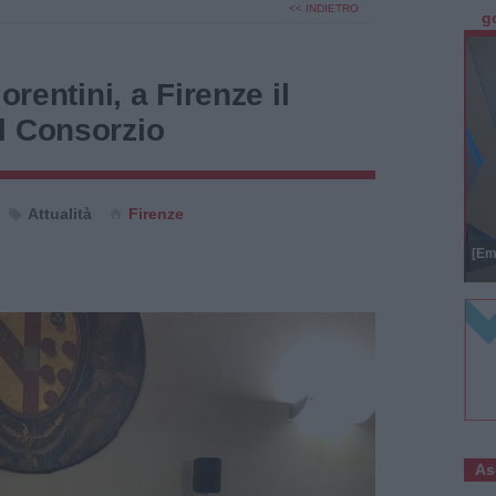
<< INDIETRO
g
orentini, a Firenze il
l Consorzio
Attualità
Firenze
[Em
As