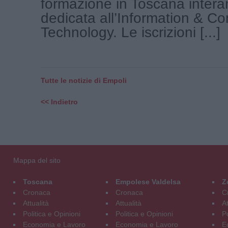
formazione in Toscana inter
dedicata all’Information & C
Technology. Le iscrizioni [...]
Tutte le notizie di Empoli
<< Indietro
Mappa del sito
Toscana
Empolese Valdelsa
Z
Cronaca
Cronaca
C
Attualità
Attualità
At
Politica e Opinioni
Politica e Opinioni
Po
Economia e Lavoro
Economia e Lavoro
E