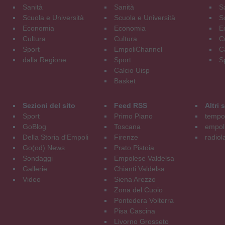
Sanità
Sanità
S
Scuola e Università
Scuola e Università
S
Economia
Economia
E
Cultura
Cultura
C
Sport
EmpoliChannel
C
dalla Regione
Sport
S
Calcio Uisp
Basket
Sezioni del sito
Feed RSS
Altri
Sport
Primo Piano
tempol
GoBlog
Toscana
empoli
Della Storia d'Empoli
Firenze
radiol
Go(od) News
Prato Pistoia
Sondaggi
Empolese Valdelsa
Gallerie
Chianti Valdelsa
Video
Siena Arezzo
Zona del Cuoio
Pontedera Volterra
Pisa Cascina
Livorno Grosseto