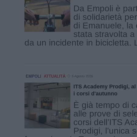
Da Empoli è part
di solidarietà per
di Emanuele, la c
stata stravolta a
da un incidente in bicicletta. L
EMPOLI
ATTUALITÀ
6 Agosto 2026
ITS Academy Prodigi, al v
i corsi d'autunno
È già tempo di c
alle prove di sel
corsi dell’ITS A
Prodigi, l’unica s