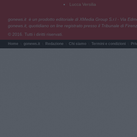
Lucca Versilia
gonews.it è un prodotto editoriale di XMedia Group S.r.l - Via E
gonews.it, quotidiano on line registrato presso il Tribunale di Fire
© 2016. Tutti i diritti riservati.
Home
gonews.it
Redazione
Chi siamo
Termini e condizioni
Pri