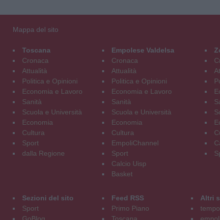
Mappa del sito
Toscana
Empolese Valdelsa
Z
Cronaca
Cronaca
C
Attualità
Attualità
At
Politica e Opinioni
Politica e Opinioni
Po
Economia e Lavoro
Economia e Lavoro
E
Sanità
Sanità
S
Scuola e Università
Scuola e Università
S
Economia
Economia
E
Cultura
Cultura
C
Sport
EmpoliChannel
C
dalla Regione
Sport
S
Calcio Uisp
Basket
Sezioni del sito
Feed RSS
Altri
Sport
Primo Piano
tempol
GoBlog
Toscana
empoli