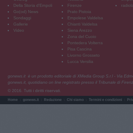
Della Storia d'Empoli
Firenze
radiol
Go(od) News
Prato Pistoia
Sondaggi
Empolese Valdelsa
Gallerie
Chianti Valdelsa
Video
Siena Arezzo
Zona del Cuoio
Pontedera Volterra
Pisa Cascina
Livorno Grosseto
Lucca Versilia
gonews.it è un prodotto editoriale di XMedia Group S.r.l - Via E
gonews.it, quotidiano on line registrato presso il Tribunale di Fire
© 2016. Tutti i diritti riservati.
Home
gonews.it
Redazione
Chi siamo
Termini e condizioni
Pri