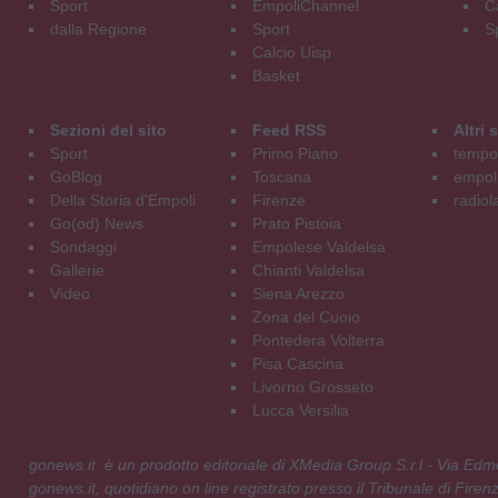
Sport
EmpoliChannel
C
dalla Regione
Sport
S
Calcio Uisp
Basket
Sezioni del sito
Feed RSS
Altri
Sport
Primo Piano
tempol
GoBlog
Toscana
empoli
Della Storia d'Empoli
Firenze
radiol
Go(od) News
Prato Pistoia
Sondaggi
Empolese Valdelsa
Gallerie
Chianti Valdelsa
Video
Siena Arezzo
Zona del Cuoio
Pontedera Volterra
Pisa Cascina
Livorno Grosseto
Lucca Versilia
gonews.it è un prodotto editoriale di XMedia Group S.r.l - Via E
gonews.it, quotidiano on line registrato presso il Tribunale di Fire