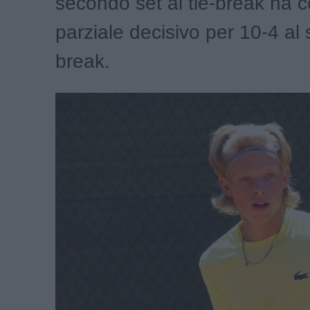
secondo set al tie-break ha c
parziale decisivo per 10-4 al 
break.