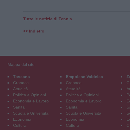
Tutte le notizie di Tennis
<< Indietro
Mappa del sito
Toscana
Empolese Valdelsa
Z
Cronaca
Cronaca
C
Attualità
Attualità
At
Politica e Opinioni
Politica e Opinioni
Po
Economia e Lavoro
Economia e Lavoro
E
Sanità
Sanità
S
Scuola e Università
Scuola e Università
S
Economia
Economia
E
Cultura
Cultura
C