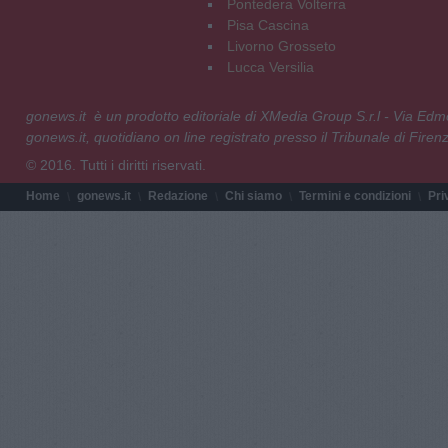
Pontedera Volterra
Pisa Cascina
Livorno Grosseto
Lucca Versilia
gonews.it è un prodotto editoriale di XMedia Group S.r.l - Via E
gonews.it, quotidiano on line registrato presso il Tribunale di Fire
© 2016. Tutti i diritti riservati.
Home
gonews.it
Redazione
Chi siamo
Termini e condizioni
Pri