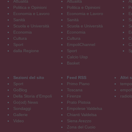
Attualità
Attualità
At
Politica e Opinioni
Politica e Opinioni
Po
Economia e Lavoro
Economia e Lavoro
E
Sanità
Sanità
S
Scuola e Università
Scuola e Università
S
Economia
Economia
E
Cultura
Cultura
C
Sport
EmpoliChannel
C
dalla Regione
Sport
S
Calcio Uisp
Basket
Sezioni del sito
Feed RSS
Altri
Sport
Primo Piano
tempol
GoBlog
Toscana
empoli
Della Storia d'Empoli
Firenze
radiol
Go(od) News
Prato Pistoia
Sondaggi
Empolese Valdelsa
Gallerie
Chianti Valdelsa
Video
Siena Arezzo
Zona del Cuoio