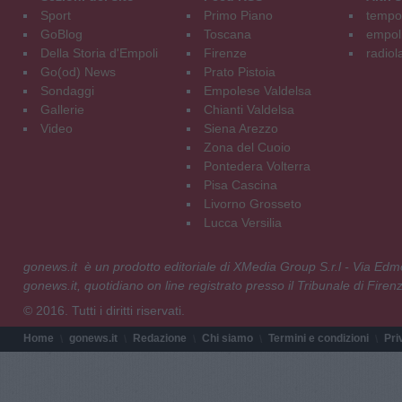
Sport
Primo Piano
tempol
GoBlog
Toscana
empoli
Della Storia d'Empoli
Firenze
radiol
Go(od) News
Prato Pistoia
Sondaggi
Empolese Valdelsa
Gallerie
Chianti Valdelsa
Video
Siena Arezzo
Zona del Cuoio
Pontedera Volterra
Pisa Cascina
Livorno Grosseto
Lucca Versilia
gonews.it è un prodotto editoriale di XMedia Group S.r.l - Via E
gonews.it, quotidiano on line registrato presso il Tribunale di Fire
© 2016. Tutti i diritti riservati.
Home
gonews.it
Redazione
Chi siamo
Termini e condizioni
Pri