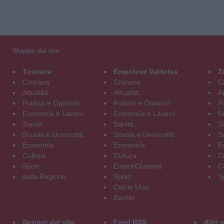
Mappa del sito
Toscana
Empolese Valdelsa
Z
Cronaca
Cronaca
C
Attualità
Attualità
At
Politica e Opinioni
Politica e Opinioni
Po
Economia e Lavoro
Economia e Lavoro
E
Sanità
Sanità
S
Scuola e Università
Scuola e Università
S
Economia
Economia
E
Cultura
Cultura
C
Sport
EmpoliChannel
C
dalla Regione
Sport
S
Calcio Uisp
Basket
Sezioni del sito
Feed RSS
Altri