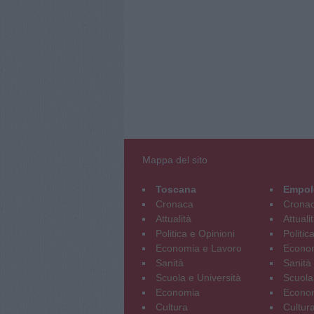
Mappa del sito
Toscana
Empol
Cronaca
Crona
Attualità
Attuali
Politica e Opinioni
Politic
Economia e Lavoro
Econom
Sanità
Sanità
Scuola e Università
Scuola
Economia
Econo
Cultura
Cultur