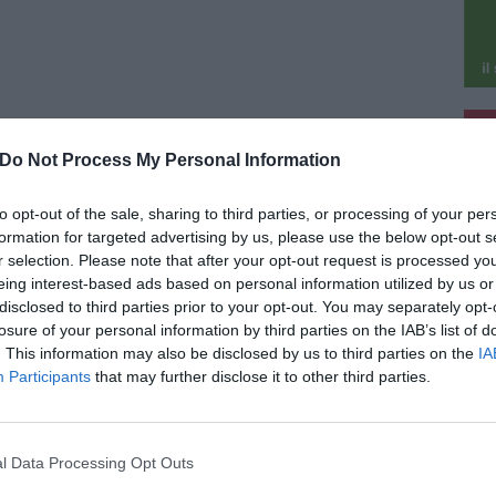
pu
glio 2026
Do Not Process My Personal Information
pu
mbino, sorpreso a cedere hashish in
 Fiume: sequestrati altri 53 grammi in
to opt-out of the sale, sharing to third parties, or processing of your per
a
formation for targeted advertising by us, please use the below opt-out s
eguono senza sosta i servizi di controllo del
r selection. Please note that after your opt-out request is processed y
itorio e di contrasto allo spaccio di sostanze
eing interest-based ads based on personal information utilized by us or
efacenti da parte dei carabinieri della
disclosed to third parties prior to your opt-out. You may separately opt-
agnia di Piombino. Negli ultimi giorni i militari
losure of your personal information by third parties on the IAB’s list of
. This information may also be disclosed by us to third parties on the
IA
Participants
that may further disclose it to other third parties.
glio 2026
l Data Processing Opt Outs
ontario della Croce Rossa aggredito a