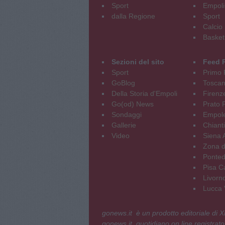
Sport
Empoli
dalla Regione
Sport
Calcio
Basket
Sezioni del sito
Feed 
Sport
Primo 
GoBlog
Tosca
Della Storia d'Empoli
Firenz
Go(od) News
Prato P
Sondaggi
Empole
Gallerie
Chianti
Video
Siena 
Zona d
Ponted
Pisa C
Livorn
Lucca V
gonews.it è un prodotto editoriale di
gonews.it, quotidiano on line registrato