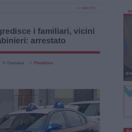
<< INDIETRO
g
edisce i familiari, vicini
inieri: arrestato
Cronaca
Piombino
[Em
As