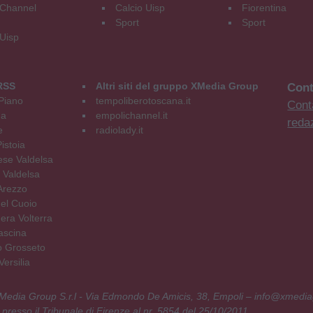
Channel
Calcio Uisp
Fiorentina
Sport
Sport
 Uisp
RSS
Altri siti del gruppo XMedia Group
Cont
Piano
tempoliberotoscana.it
Conta
na
empolichannel.it
reda
e
radiolady.it
istoia
se Valdelsa
 Valdelsa
Arezzo
el Cuoio
era Volterra
ascina
o Grosseto
ersilia
 XMedia Group S.r.l - Via Edmondo De Amicis, 38, Empoli – info@xmedia
 presso il Tribunale di Firenze al nr. 5854 del 25/10/2011