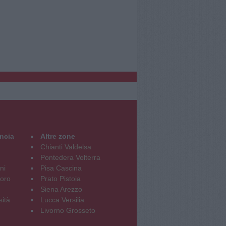
incia
Altre zone
Chianti Valdelsa
Pontedera Volterra
ni
Pisa Cascina
oro
Prato Pistoia
Siena Arezzo
sità
Lucca Versilia
Livorno Grosseto