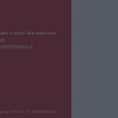
atta o scrivi alla redazione
tti
zione@gonews.it
group.it P.IVA-C.F.: 05096450480