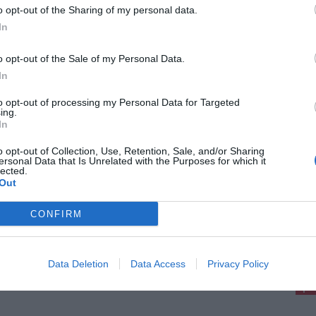
mbino
o opt-out of the Sharing of my personal data.
roce Rossa Italiana – Comitato di Piombino
In
ime preoccupazione per l’aggressione subita
n proprio volontario durante un intervento di
genza svolto nella serata di giovedì 9 luglio nel
o opt-out of the Sale of my Personal Data.
In
to opt-out of processing my Personal Data for Targeted
ing.
In
rile 2026
o opt-out of Collection, Use, Retention, Sale, and/or Sharing
mbino, ruba portafogli e fa acquisti con
ersonal Data that Is Unrelated with the Purposes for which it
lected.
carte: denunciato 50enne
Out
rabinieri della Stazione di Piombino hanno
nciato alle Autorità Giudiziarie di Livorno un
CONFIRM
ne, ritenuto indiziato di ricettazione e indebito
izzo di strumenti di pagamento. L'indagine è
ata dalle [...]
pu
Pu
Data Deletion
Data Access
Privacy Policy
pu