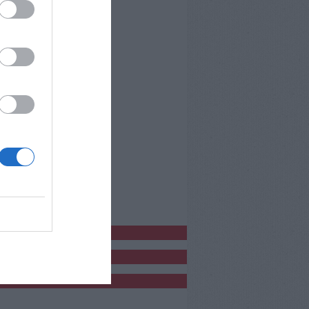
bblicitàCl
bblicità
bblicità