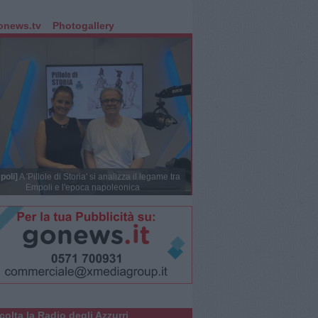
onews.tv
Photogallery
poli]
A 'Pillole di Storia' si analizza il legame tra
Empoli e l'epoca napoleonica
colta la Radio degli Azzurri