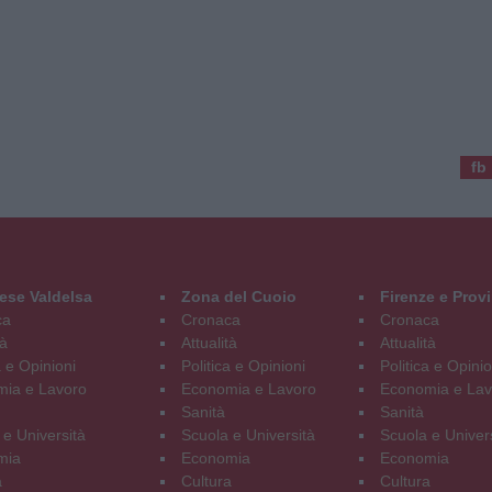
fb
ese Valdelsa
Zona del Cuoio
Firenze e Prov
ca
Cronaca
Cronaca
tà
Attualità
Attualità
a e Opinioni
Politica e Opinioni
Politica e Opinio
ia e Lavoro
Economia e Lavoro
Economia e Lav
Sanità
Sanità
 e Università
Scuola e Università
Scuola e Univer
mia
Economia
Economia
a
Cultura
Cultura