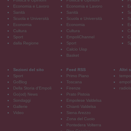
Economia e Lavoro
Economia e Lavoro
E
Sanità
Sanità
S
Scuola e Università
Scuola e Università
S
Economia
Economia
E
Cultura
Cultura
C
Sport
EmpoliChannel
C
dalla Regione
Sport
S
Calcio Uisp
Basket
Sezioni del sito
Feed RSS
Altri
Sport
Primo Piano
tempol
GoBlog
Toscana
empoli
Della Storia d'Empoli
Firenze
radiol
Go(od) News
Prato Pistoia
Sondaggi
Empolese Valdelsa
Gallerie
Chianti Valdelsa
Video
Siena Arezzo
Zona del Cuoio
Pontedera Volterra
Pisa Cascina