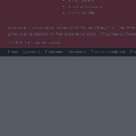
Livorno Grosseto
Lucca Versilia
gonews.it è un prodotto editoriale di XMedia Group S.r.l - Via E
gonews.it, quotidiano on line registrato presso il Tribunale di Fire
© 2016. Tutti i diritti riservati.
Home
gonews.it
Redazione
Chi siamo
Termini e condizioni
Pri