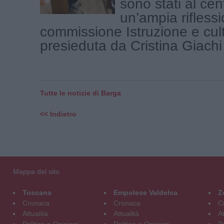
sono stati al cen
un’ampia riflessi
commissione Istruzione e cul
presieduta da Cristina Giachi (
Tutte le notizie di Barga
<< Indietro
Mappa del sito
Toscana
Empolese Valdelsa
Z
Cronaca
Cronaca
C
Attualità
Attualità
At
Politica e Opinioni
Politica e Opinioni
Po