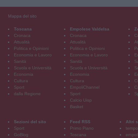
Mappa del sito
Toscana
Empolese Valdelsa
Z
Cronaca
Cronaca
C
Attualità
Attualità
At
Politica e Opinioni
Politica e Opinioni
Po
Economia e Lavoro
Economia e Lavoro
E
Sanità
Sanità
S
Scuola e Università
Scuola e Università
S
Economia
Economia
E
Cultura
Cultura
C
Sport
EmpoliChannel
C
dalla Regione
Sport
S
Calcio Uisp
Basket
Sezioni del sito
Feed RSS
Altri
Sport
Primo Piano
tempol
GoBlog
Toscana
empoli