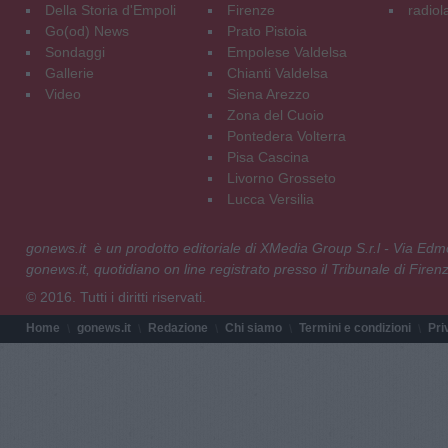
Della Storia d'Empoli
Firenze
radiol
Go(od) News
Prato Pistoia
Sondaggi
Empolese Valdelsa
Gallerie
Chianti Valdelsa
Video
Siena Arezzo
Zona del Cuoio
Pontedera Volterra
Pisa Cascina
Livorno Grosseto
Lucca Versilia
gonews.it è un prodotto editoriale di XMedia Group S.r.l - Via E
gonews.it, quotidiano on line registrato presso il Tribunale di Fire
© 2016. Tutti i diritti riservati.
Home
gonews.it
Redazione
Chi siamo
Termini e condizioni
Pri