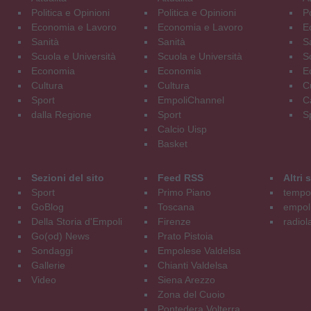
Politica e Opinioni
Politica e Opinioni
Po
Economia e Lavoro
Economia e Lavoro
E
Sanità
Sanità
S
Scuola e Università
Scuola e Università
S
Economia
Economia
E
Cultura
Cultura
C
Sport
EmpoliChannel
C
dalla Regione
Sport
S
Calcio Uisp
Basket
Sezioni del sito
Feed RSS
Altri
Sport
Primo Piano
tempol
GoBlog
Toscana
empoli
Della Storia d'Empoli
Firenze
radiol
Go(od) News
Prato Pistoia
Sondaggi
Empolese Valdelsa
Gallerie
Chianti Valdelsa
Video
Siena Arezzo
Zona del Cuoio
Pontedera Volterra