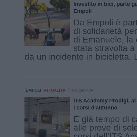
Investito in bici, parte g
Empoli
Da Empoli è part
di solidarietà per
di Emanuele, la c
stata stravolta a
da un incidente in bicicletta. L
EMPOLI
ATTUALITÀ
6 Agosto 2026
ITS Academy Prodigi, al v
i corsi d'autunno
È già tempo di c
alle prove di sel
corsi dell’ITS A