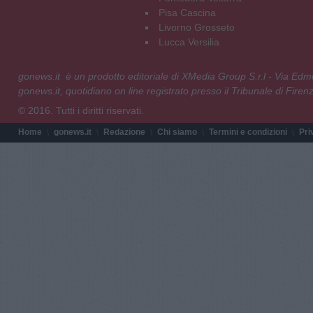
Pisa Cascina
Livorno Grosseto
Lucca Versilia
gonews.it è un prodotto editoriale di XMedia Group S.r.l - Via E
gonews.it, quotidiano on line registrato presso il Tribunale di Fire
© 2016. Tutti i diritti riservati.
Home
gonews.it
Redazione
Chi siamo
Termini e condizioni
Pri