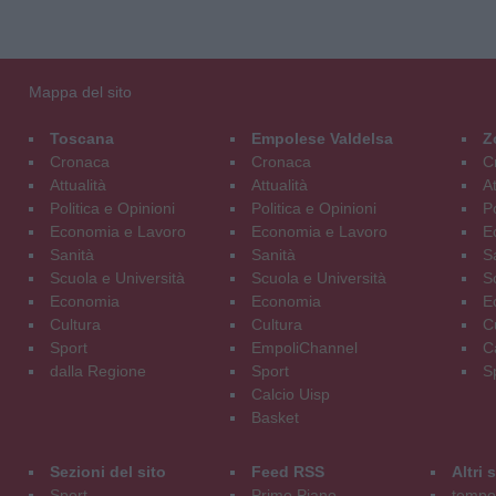
Mappa del sito
Toscana
Empolese Valdelsa
Z
Cronaca
Cronaca
C
Attualità
Attualità
At
Politica e Opinioni
Politica e Opinioni
Po
Economia e Lavoro
Economia e Lavoro
E
Sanità
Sanità
S
Scuola e Università
Scuola e Università
S
Economia
Economia
E
Cultura
Cultura
C
Sport
EmpoliChannel
C
dalla Regione
Sport
S
Calcio Uisp
Basket
Sezioni del sito
Feed RSS
Altri
Sport
Primo Piano
tempol