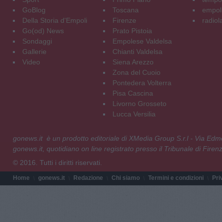
GoBlog
Toscana
empoli
Della Storia d'Empoli
Firenze
radiol
Go(od) News
Prato Pistoia
Sondaggi
Empolese Valdelsa
Gallerie
Chianti Valdelsa
Video
Siena Arezzo
Zona del Cuoio
Pontedera Volterra
Pisa Cascina
Livorno Grosseto
Lucca Versilia
gonews.it è un prodotto editoriale di XMedia Group S.r.l - Via E
gonews.it, quotidiano on line registrato presso il Tribunale di Fire
© 2016. Tutti i diritti riservati.
Home
gonews.it
Redazione
Chi siamo
Termini e condizioni
Pri