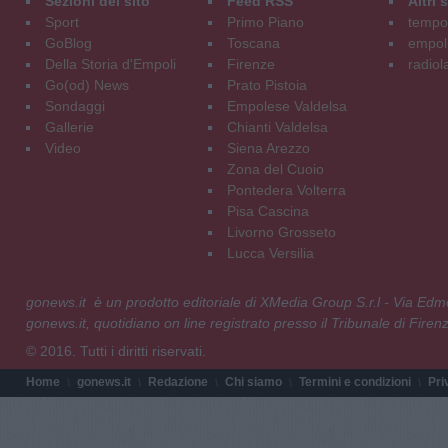
Sezioni del sito
Feed RSS
Altri
Sport
Primo Piano
tempol
GoBlog
Toscana
empoli
Della Storia d'Empoli
Firenze
radiol
Go(od) News
Prato Pistoia
Sondaggi
Empolese Valdelsa
Gallerie
Chianti Valdelsa
Video
Siena Arezzo
Zona del Cuoio
Pontedera Volterra
Pisa Cascina
Livorno Grosseto
Lucca Versilia
gonews.it è un prodotto editoriale di XMedia Group S.r.l - Via E
gonews.it, quotidiano on line registrato presso il Tribunale di Fire
© 2016. Tutti i diritti riservati.
Home
gonews.it
Redazione
Chi siamo
Termini e condizioni
Pri