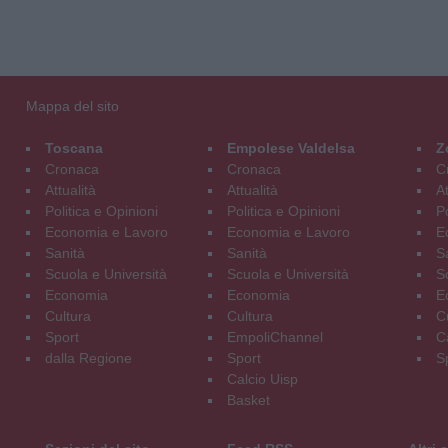
Mappa del sito
Toscana
Empolese Valdelsa
Z
Cronaca
Cronaca
C
Attualità
Attualità
At
Politica e Opinioni
Politica e Opinioni
Po
Economia e Lavoro
Economia e Lavoro
E
Sanità
Sanità
S
Scuola e Università
Scuola e Università
S
Economia
Economia
E
Cultura
Cultura
C
Sport
EmpoliChannel
C
dalla Regione
Sport
S
Calcio Uisp
Basket