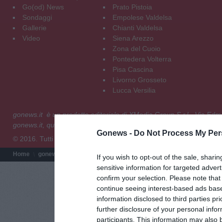
Go(od) News
Prato Pistoia
Sondaggi
Empolese Valdelsa
Gallerie
Chianti Valdelsa
Video
Siena Arezzo
Zona del Cuoio
Pontedera Volterra
Pisa Cascina
Livorno Grosseto
Lucca Versilia
gonews.it è un prodotto editoriale di XMedia Group S.r.l - Via E
gonews.it, quotidiano on line registrato presso il Tribunale di Fire
Gonews -
Do Not Process My Per
© 2016. Tutti i diritti riservati.
Home
gonews.it
Redazione
Chi siamo
Termini e condizioni
Pri
If you wish to opt-out of the sale, sharin
sensitive information for targeted adver
confirm your selection. Please note tha
continue seeing interest-based ads base
information disclosed to third parties pr
further disclosure of your personal infor
participants. This information may also 