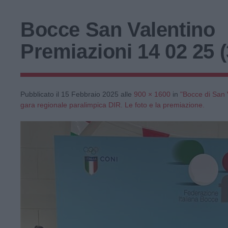
Bocce San Valentino
Premiazioni 14 02 25 (
Pubblicato il
15 Febbraio 2025
alle
900 × 1600
in
"Bocce di San V
gara regionale paralimpica DIR. Le foto e la premiazione.