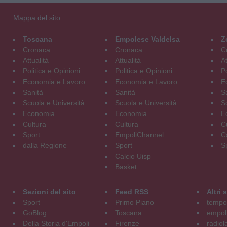
Mappa del sito
Toscana
Empolese Valdelsa
Z
Cronaca
Cronaca
C
Attualità
Attualità
At
Politica e Opinioni
Politica e Opinioni
Po
Economia e Lavoro
Economia e Lavoro
E
Sanità
Sanità
S
Scuola e Università
Scuola e Università
S
Economia
Economia
E
Cultura
Cultura
C
Sport
EmpoliChannel
C
dalla Regione
Sport
S
Calcio Uisp
Basket
Sezioni del sito
Feed RSS
Altri
Sport
Primo Piano
tempol
GoBlog
Toscana
empoli
Della Storia d'Empoli
Firenze
radiol