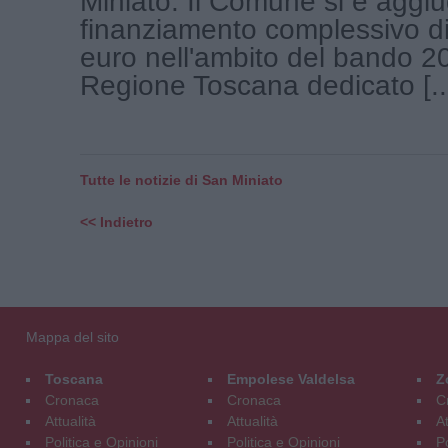
Miniato. Il Comune si è aggiu
finanziamento complessivo d
euro nell'ambito del bando 2
Regione Toscana dedicato [..
Tutte le notizie di San Miniato
<< Indietro
Mappa del sito
Toscana
Empolese Valdelsa
Z
Cronaca
Cronaca
C
Attualità
Attualità
At
Politica e Opinioni
Politica e Opinioni
Po