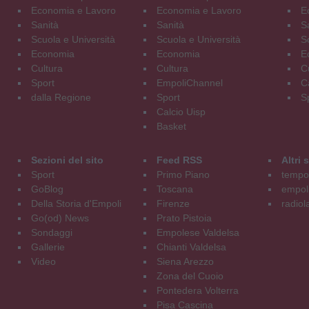
Economia e Lavoro
Economia e Lavoro
E
Sanità
Sanità
S
Scuola e Università
Scuola e Università
S
Economia
Economia
E
Cultura
Cultura
C
Sport
EmpoliChannel
C
dalla Regione
Sport
S
Calcio Uisp
Basket
Sezioni del sito
Feed RSS
Altri
Sport
Primo Piano
tempol
GoBlog
Toscana
empoli
Della Storia d'Empoli
Firenze
radiol
Go(od) News
Prato Pistoia
Sondaggi
Empolese Valdelsa
Gallerie
Chianti Valdelsa
Video
Siena Arezzo
Zona del Cuoio
Pontedera Volterra
Pisa Cascina