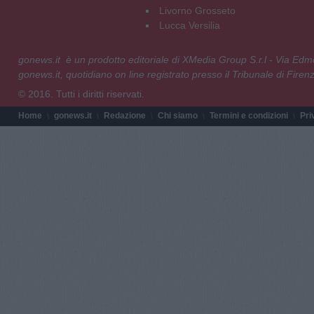
Livorno Grosseto
Lucca Versilia
gonews.it è un prodotto editoriale di XMedia Group S.r.l - Via E
gonews.it, quotidiano on line registrato presso il Tribunale di Fire
© 2016. Tutti i diritti riservati.
Home
gonews.it
Redazione
Chi siamo
Termini e condizioni
Pri