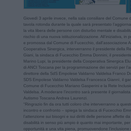
Giovedì 3 aprile invece, nella sala consiliare del Comune d
tavola rotonda durante la quale sarà presentato l’aggiorn
la vita libera delle persone con disturbo mentale e disabilità 
rischio di una nuova istituzionalizzazione. All’iniziativa, i
e promossa dal Comune di Fucecchio, dall’associazione A
Cooperativa Sinergica, interverranno il presidente della
Giani, la sindaca di Fucecchio Emma Donnini, il president
Marino Lupi, la presidente della Cooperativa Sinergica Eluis
di ANCI Toscana per la programmazione dei servizi per l’au
direttore della SdS Empolese Valdarno Valdelsa Franco Don
SDS Empolese Valdarno Valdelsa Francesca Giannì, il garan
Comune di Fucecchio Mariano Gasperini e la Rete Inclus
Valdelsa. A moderare l’incontro sarà presente il giornalista
Autismo Toscana Andrea Laurenzi.
“Ringrazio fin da ora tutti coloro che interverranno a que
incontro e confronto – spiega la sindaca di Fucecchio Em
l’attenzione sui bisogni e sui diritti delle persone affette d
disabilità in senso più ampio è quanto mai importante, per 
opportunità e una vita piena, promuovendone l’inclusione 