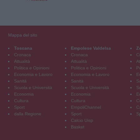
Mappa del sito
Toscana
Empolese Valdelsa
Z
Cronaca
Cronaca
C
Attualità
Attualità
At
Politica e Opinioni
Politica e Opinioni
Po
Economia e Lavoro
Economia e Lavoro
E
Sanità
Sanità
S
Scuola e Università
Scuola e Università
S
Economia
Economia
E
Cultura
Cultura
C
Sport
EmpoliChannel
C
dalla Regione
Sport
S
Calcio Uisp
Basket