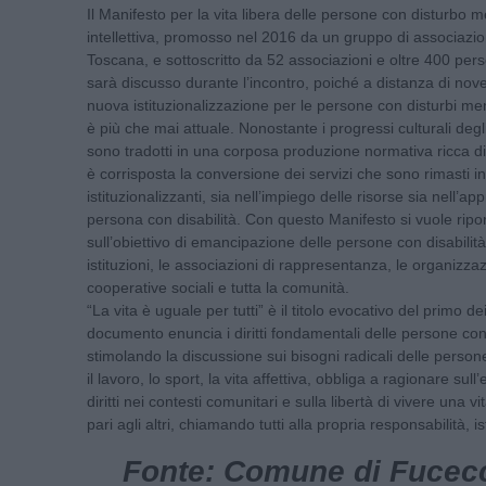
Il Manifesto per la vita libera delle persone con disturbo me
intellettiva, promosso nel 2016 da un gruppo di associazion
Toscana, e sottoscritto da 52 associazioni e oltre 400 per
sarà discusso durante l’incontro, poiché a distanza di nove 
nuova istituzionalizzazione per le persone con disturbi menta
è più che mai attuale. Nonostante i progressi culturali degli
sono tradotti in una corposa produzione normativa ricca di a
è corrisposta la conversione dei servizi che sono rimasti in
istituzionalizzanti, sia nell’impiego delle risorse sia nell’ap
persona con disabilità. Con questo Manifesto si vuole ripo
sull’obiettivo di emancipazione delle persone con disabilit
istituzioni, le associazioni di rappresentanza, le organizzazi
cooperative sociali e tutta la comunità.
“La vita è uguale per tutti” è il titolo evocativo del primo dei
documento enuncia i diritti fondamentali delle persone con 
stimolando la discussione sui bisogni radicali delle persone
il lavoro, lo sport, la vita affettiva, obbliga a ragionare sull’e
diritti nei contesti comunitari e sulla libertà di vivere una 
pari agli altri, chiamando tutti alla propria responsabilità, ist
Fonte: Comune di Fucecch