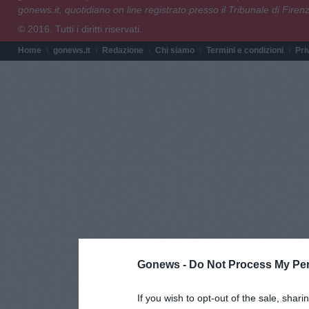
gonews.it, quotidiano on line registrato presso il Tribunale di Fire
© 2016. Tutti i diritti riservati.
Home
gonews.it
Redazione
Chi siamo
Termini e condizioni
Pri
Gonews -
Do Not Process My Per
If you wish to opt-out of the sale, shari