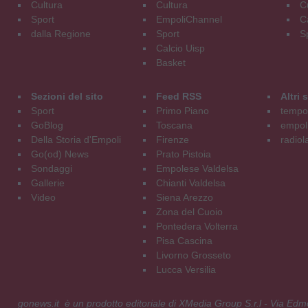
Cultura
Cultura
C
Sport
EmpoliChannel
C
dalla Regione
Sport
S
Calcio Uisp
Basket
Sezioni del sito
Feed RSS
Altri
Sport
Primo Piano
tempol
GoBlog
Toscana
empoli
Della Storia d'Empoli
Firenze
radiol
Go(od) News
Prato Pistoia
Sondaggi
Empolese Valdelsa
Gallerie
Chianti Valdelsa
Video
Siena Arezzo
Zona del Cuoio
Pontedera Volterra
Pisa Cascina
Livorno Grosseto
Lucca Versilia
gonews.it è un prodotto editoriale di XMedia Group S.r.l - Via E