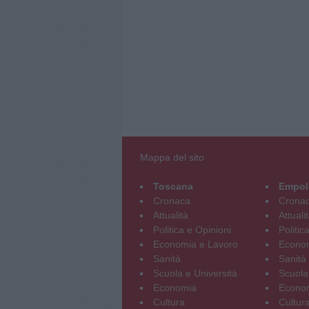
Mappa del sito
Toscana
Empol
Cronaca
Crona
Attualità
Attuali
Politica e Opinioni
Politic
Economia e Lavoro
Econom
Sanità
Sanità
Scuola e Università
Scuola
Economia
Econo
Cultura
Cultur