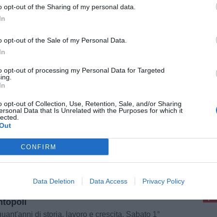
o opt-out of the Sharing of my personal data.
In
ATTUALITÀ
o opt-out of the Sale of my Personal Data.
In
topoli, lavori in corso nelle scuole
l'Angelica e Marti
to opt-out of processing my Personal Data for Targeted
ing.
te è tempo di interventi nelle scuole del
ne. Sono in corso i lavori alla scuola primaria
In
'Angelica. Un intervento che rientra
'adeguamento alla normativa in materia di
o opt-out of Collection, Use, Retention, Sale, and/or Sharing
enzione incendi [...]
ersonal Data that Is Unrelated with the Purposes for which it
lected.
Out
CONFIRM
ATTUALITÀ
pu
Pu
Data Deletion
Data Access
Privacy Policy
dini Impianti celebra 50 anni: festa con
ituzioni, dipendenti e partner a
pu
topoli
uant'anni di storia, lavoro e crescita. Sabato 1°