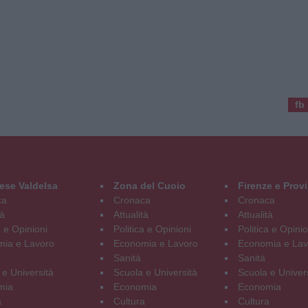
fb
ese Valdelsa
Zona del Cuoio
Firenze e Prov
ca
Cronaca
Cronaca
tà
Attualità
Attualità
a e Opinioni
Politica e Opinioni
Politica e Opinio
ia e Lavoro
Economia e Lavoro
Economia e Lav
Sanità
Sanità
 e Università
Scuola e Università
Scuola e Univer
mia
Economia
Economia
a
Cultura
Cultura