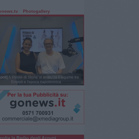
onews.tv
Photogallery
poli]
A 'Pillole di Storia' si analizza il legame tra
Empoli e l'epoca napoleonica
colta la Radio degli Azzurri