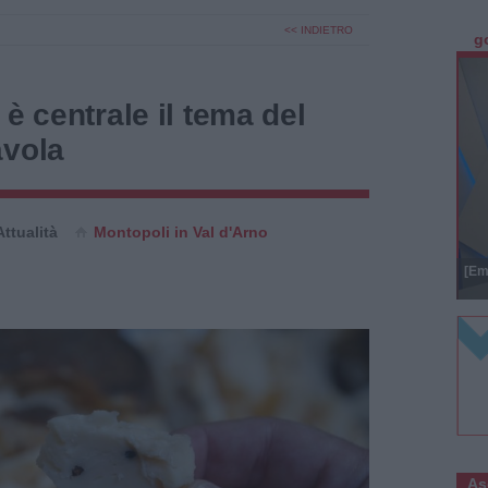
<< INDIETRO
g
 è centrale il tema del
avola
Attualità
Montopoli in Val d'Arno
[Em
As