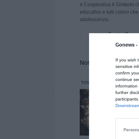
e Cooperativa Il Simbolo ch
educativo e tutti coloro che
adolescenza.
Fonte: Comun
Gonews -
If you wish 
Notizie correlate
sensitive in
confirm you
continue se
TOSCANA
ATTUALITÀ
6 Ag
information 
Cur
further disc
via
participants
Tos
Downstream 
La T
cono
teso
sorp
Persona