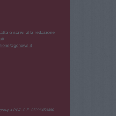
atta o scrivi alla redazione
tti
zione@gonews.it
group.it P.IVA-C.F.: 05096450480