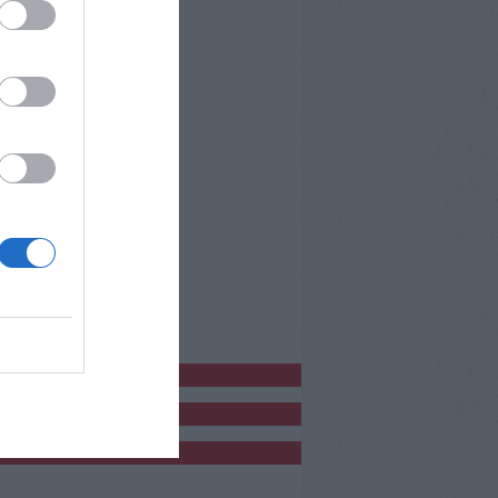
bblicitàCl
bblicità
bblicità