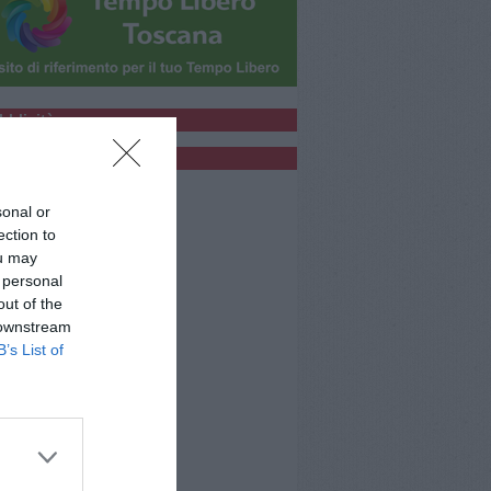
bblicità
bblicità
sonal or
ection to
ou may
 personal
out of the
 downstream
B’s List of