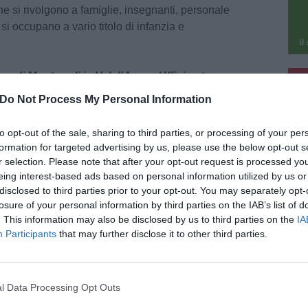
e si rivolgono a famiglie, insegnanti, personale
 si occupano a vario titolo di infanzia e
pu
e di Montopoli in Val d'Arno - Ufficio stampa
Do Not Process My Personal Information
pu
to opt-out of the sale, sharing to third parties, or processing of your per
formation for targeted advertising by us, please use the below opt-out s
r selection. Please note that after your opt-out request is processed y
eing interest-based ads based on personal information utilized by us or
osto 2026
disclosed to third parties prior to your opt-out. You may separately opt-
iosità e luoghi insoliti in Toscana: il
losure of your personal information by third parties on the IAB’s list of
ggio "Comuni non comuni" di Anci
. This information may also be disclosed by us to third parties on the
IA
cana
Participants
that may further disclose it to other third parties.
oscana è una terra di grandi capolavori
sciuti in tutto il mondo, ma anche di piccoli
ri nascosti, storie curiose e luoghi capaci di
rendere chi li attraversa. È [...]
l Data Processing Opt Outs