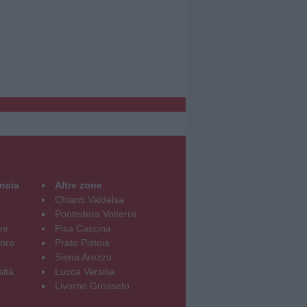
incia
Altre zone
Chianti Valdelsa
Pontedera Volterra
ni
Pisa Cascina
oro
Prato Pistoia
Siena Arezzo
sità
Lucca Versilia
Livorno Grosseto