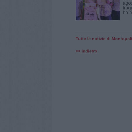
agos
trag
ha r
Tutte le notizie di Montopoli
<< Indietro