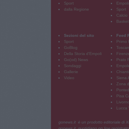
Sport
Empoli
dalla Regione
Sport
Calcio
Basket
Sezioni del sito
Feed 
Sport
Primo 
GoBlog
Tosca
Della Storia d'Empoli
Firenz
Go(od) News
Prato P
Sondaggi
Empole
Gallerie
Chianti
Video
Siena 
Zona d
Ponted
Pisa C
Livorn
Lucca V
gonews.it è un prodotto editoriale di
gonews.it, quotidiano on line registrato