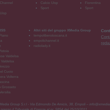
Channel
Calcio Uisp
Fiorentina
Sport
Sport
 Uisp
RSS
Altri siti del gruppo XMedia Group
Cont
Piano
tempoliberotoscana.it
Conta
na
empolichannel.it
reda
e
radiolady.it
istoia
se Valdelsa
 Valdelsa
Arezzo
el Cuoio
era Volterra
ascina
o Grosseto
ersilia
 XMedia Group S.r.l - Via Edmondo De Amicis, 38, Empoli – info@xmedia
 presso il Tribunale di Firenze al nr. 5854 del 25/10/2011