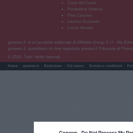
Zona del Cuoio
Pontedera Volterra
Pisa Cascina
Livorno Grosseto
Lucca Versilia
gonews.it è un prodotto editoriale di XMedia Group S.r.l - Via E
gonews.it, quotidiano on line registrato presso il Tribunale di Fire
© 2016. Tutti i diritti riservati.
Home
gonews.it
Redazione
Chi siamo
Termini e condizioni
Pri
Gonews -
Do Not Process My Per