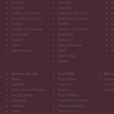
Cronaca
Cronaca
C
Attualità
Attualità
At
Politica e Opinioni
Politica e Opinioni
Po
Economia e Lavoro
Economia e Lavoro
E
Sanità
Sanità
S
Scuola e Università
Scuola e Università
S
Economia
Economia
E
Cultura
Cultura
C
Sport
EmpoliChannel
C
dalla Regione
Sport
S
Calcio Uisp
Basket
Sezioni del sito
Feed RSS
Altri
Sport
Primo Piano
tempol
GoBlog
Toscana
empoli
Della Storia d'Empoli
Firenze
radiol
Go(od) News
Prato Pistoia
Sondaggi
Empolese Valdelsa
Gallerie
Chianti Valdelsa
Video
Siena Arezzo