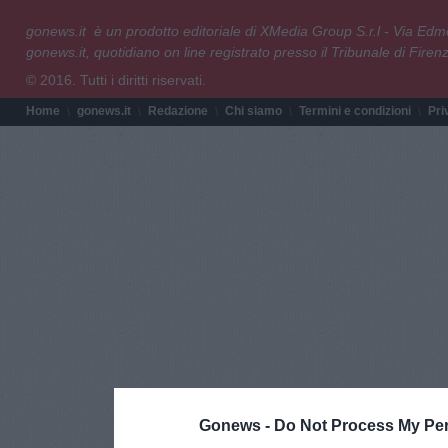
gonews.it è un prodotto editoriale di XMedia Group S.r.l - Via E
gonews.it, quotidiano on line registrato presso il Tribunale di Fire
© 2016. Tutti i diritti riservati.
Home
gonews.it
Redazione
Chi siamo
Termini e condizioni
Pri
Gonews -
Do Not Process My Per