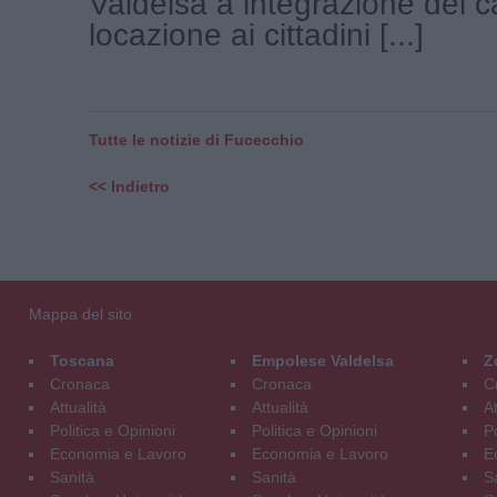
Valdelsa a integrazione del 
locazione ai cittadini [...]
Tutte le notizie di Fucecchio
<< Indietro
Mappa del sito
Toscana
Empolese Valdelsa
Z
Cronaca
Cronaca
C
Attualità
Attualità
At
Politica e Opinioni
Politica e Opinioni
Po
Economia e Lavoro
Economia e Lavoro
E
Sanità
Sanità
S