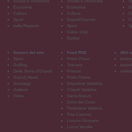
Scuola e Università
Scuola e Università
S
Economia
Economia
E
Cultura
Cultura
C
Sport
EmpoliChannel
C
dalla Regione
Sport
S
Calcio Uisp
Basket
Sezioni del sito
Feed RSS
Altri
Sport
Primo Piano
tempol
GoBlog
Toscana
empoli
Della Storia d'Empoli
Firenze
radiol
Go(od) News
Prato Pistoia
Sondaggi
Empolese Valdelsa
Gallerie
Chianti Valdelsa
Video
Siena Arezzo
Zona del Cuoio
Pontedera Volterra
Pisa Cascina
Livorno Grosseto
Lucca Versilia