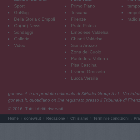
Sport
Primo Piano
tempol
GoBlog
Toscana
empoli
Della Storia d'Empoli
Firenze
radiol
Go(od) News
Prato Pistoia
Sondaggi
Empolese Valdelsa
Gallerie
Chianti Valdelsa
Video
Siena Arezzo
Zona del Cuoio
Pontedera Volterra
Pisa Cascina
Livorno Grosseto
Lucca Versilia
gonews.it è un prodotto editoriale di XMedia Group S.r.l - Via E
gonews.it, quotidiano on line registrato presso il Tribunale di Fire
© 2016. Tutti i diritti riservati.
Home
gonews.it
Redazione
Chi siamo
Termini e condizioni
Pri