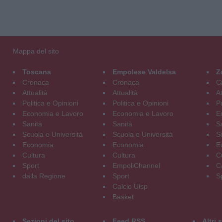
Mappa del sito
Toscana
Empolese Valdelsa
Z
Cronaca
Cronaca
C
Attualità
Attualità
At
Politica e Opinioni
Politica e Opinioni
Po
Economia e Lavoro
Economia e Lavoro
E
Sanità
Sanità
S
Scuola e Università
Scuola e Università
S
Economia
Economia
E
Cultura
Cultura
C
Sport
EmpoliChannel
C
dalla Regione
Sport
S
Calcio Uisp
Basket
Sezioni del sito
Feed RSS
Altri