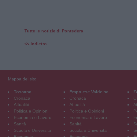
Tutte le notizie di Pontedera
<< Indietro
Mappa del sito
Toscana
Empolese Valdelsa
Z
Cronaca
Cronaca
C
Attualità
Attualità
At
Politica e Opinioni
Politica e Opinioni
Po
Economia e Lavoro
Economia e Lavoro
E
Sanità
Sanità
S
Scuola e Università
Scuola e Università
S
Economia
Economia
E