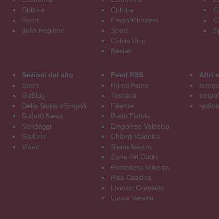
Cultura
Cultura
C
Sport
EmpoliChannel
C
dalla Regione
Sport
S
Calcio Uisp
Basket
Sezioni del sito
Feed RSS
Altri
Sport
Primo Piano
tempol
GoBlog
Toscana
empoli
Della Storia d'Empoli
Firenze
radiol
Go(od) News
Prato Pistoia
Sondaggi
Empolese Valdelsa
Gallerie
Chianti Valdelsa
Video
Siena Arezzo
Zona del Cuoio
Pontedera Volterra
Pisa Cascina
Livorno Grosseto
Lucca Versilia