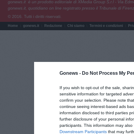
gonews.it è un prodotto editoriale di XMedia Group S.r.l - Via E
gonews.it, quotidiano on line registrato presso il Tribunale di Fire
© 2016. Tutti i diritti riservati.
Home
gonews.it
Redazione
Chi siamo
Termini e condizioni
Pri
Gonews -
Do Not Process My Per
If you wish to opt-out of the sale, shari
sensitive information for targeted adver
confirm your selection. Please note tha
continue seeing interest-based ads base
information disclosed to third parties p
further disclosure of your personal info
participants. This information may also 
Downstream Participants
that may furthe