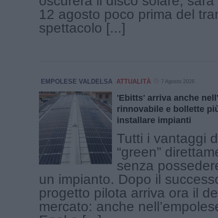
oscurerà il disco solare, sar
12 agosto poco prima del tr
spettacolo [...]
EMPOLESE VALDELSA
ATTUALITÀ
7 Agosto 2026
'Ebitts' arriva anche ne
rinnovabile e bollette p
installare impianti
Tutti i vantaggi 
“green” direttam
senza possedere
un impianto. Dopo il success
progetto pilota arriva ora il d
mercato: anche nell’empolese,