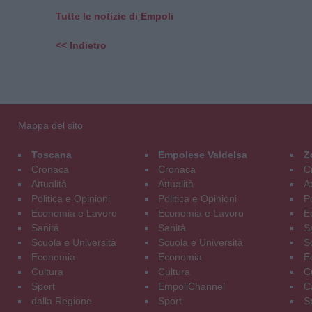
Tutte le notizie di Empoli
<< Indietro
Mappa del sito
Toscana
Empolese Valdelsa
Z
Cronaca
Cronaca
C
Attualità
Attualità
At
Politica e Opinioni
Politica e Opinioni
Po
Economia e Lavoro
Economia e Lavoro
E
Sanità
Sanità
S
Scuola e Università
Scuola e Università
S
Economia
Economia
E
Cultura
Cultura
C
Sport
EmpoliChannel
C
dalla Regione
Sport
S