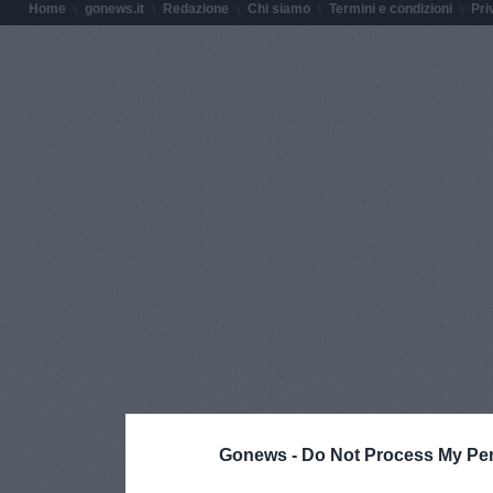
Home
gonews.it
Redazione
Chi siamo
Termini e condizioni
Pri
Gonews -
Do Not Process My Per