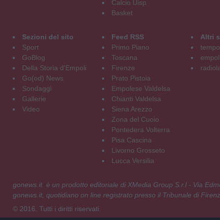
Calcio Uisp
Basket
Sezioni del sito
Feed RSS
Altri
Sport
Primo Piano
tempol
GoBlog
Toscana
empoli
Della Storia d'Empoli
Firenze
radiol
Go(od) News
Prato Pistoia
Sondaggi
Empolese Valdelsa
Gallerie
Chianti Valdelsa
Video
Siena Arezzo
Zona del Cuoio
Pontedera Volterra
Pisa Cascina
Livorno Grosseto
Lucca Versilia
gonews.it è un prodotto editoriale di XMedia Group S.r.l - Via E
gonews.it, quotidiano on line registrato presso il Tribunale di Fire
© 2016. Tutti i diritti riservati.