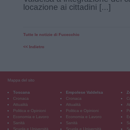
locazione ai cittadini [...]
Tutte le notizie di Fucecchio
<< Indietro
Mappa del sito
Toscana
Empolese Valdelsa
Z
Cronaca
Cronaca
C
Attualità
Attualità
At
Politica e Opinioni
Politica e Opinioni
Po
Economia e Lavoro
Economia e Lavoro
E
Sanità
Sanità
S
Scuola e Università
Scuola e Università
S