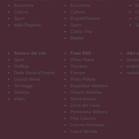
Economia
Economia
E
Cultura
Cultura
C
Sport
EmpoliChannel
C
dalla Regione
Sport
S
Calcio Uisp
Basket
Sezioni del sito
Feed RSS
Altri
Sport
Primo Piano
tempol
GoBlog
Toscana
empoli
Della Storia d'Empoli
Firenze
radiol
Go(od) News
Prato Pistoia
Sondaggi
Empolese Valdelsa
Gallerie
Chianti Valdelsa
Video
Siena Arezzo
Zona del Cuoio
Pontedera Volterra
Pisa Cascina
Livorno Grosseto
Lucca Versilia