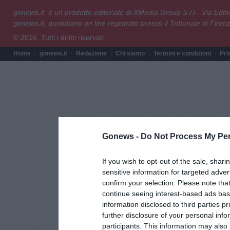
gonews.it è un prodotto editoriale di XMedia Group S.r.l - Via E
gonews.it, quotidiano on line registrato presso il Tribunale di Fire
© 2016. Tutti i diritti riservati.
Home
gonews.it
Redazione
Chi siamo
Termini e condizioni
Pri
Gonews -
Do Not Process My Per
If you wish to opt-out of the sale, shari
sensitive information for targeted adver
confirm your selection. Please note tha
continue seeing interest-based ads base
information disclosed to third parties p
further disclosure of your personal info
participants. This information may also 