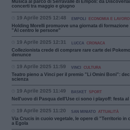
Musica al parco di Serravalle di Empoli: da Discoverla
concerti tra maggio e giugno
19 Aprile 2025 12:48
EMPOLI
ECONOMIA E LAVORO
Holding Morelli promuove una giornata di formazione 
"Al centro le persone"
19 Aprile 2025 12:31
LUCCA
CRONACA
Collezionista crede di comprare rare carte dei Pokemo
denunce
19 Aprile 2025 11:59
VINCI
CULTURA
Teatro pieno a Vinci per il premio "Li Omini Boni": de
scienza
19 Aprile 2025 11:49
BASKET
SPORT
Nell'uovo di Pasqua dell'Use ci sono i playoff: festa
19 Aprile 2025 11:20
SAN MINIATO
ATTUALITÀ
Via Crucis in cuoio vegetale, le opere di "Territorio i
a Egola