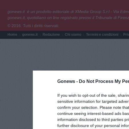
gonews.it è un prodotto editoriale di XMedia Group S.r.l - Via E
gonews.it, quotidiano on line registrato presso il Tribunale di Fire
© 2016. Tutti i diritti riservati.
Home
gonews.it
Redazione
Chi siamo
Termini e condizioni
Pri
Gonews -
Do Not Process My Per
If you wish to opt-out of the sale, shari
sensitive information for targeted adver
confirm your selection. Please note tha
continue seeing interest-based ads base
information disclosed to third parties p
further disclosure of your personal info