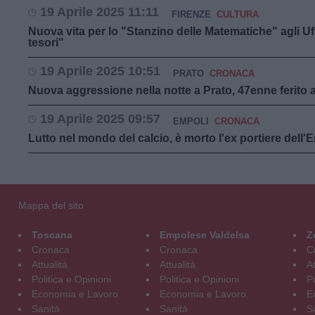
19 Aprile 2025 11:11
FIRENZE
CULTURA
Nuova vita per lo "Stanzino delle Matematiche" agli Uffiz
tesori"
19 Aprile 2025 10:51
PRATO
CRONACA
Nuova aggressione nella notte a Prato, 47enne ferito a 
19 Aprile 2025 09:57
EMPOLI
CRONACA
Lutto nel mondo del calcio, è morto l'ex portiere dell'
Mappa del sito
Toscana
Empolese Valdelsa
Z
Cronaca
Cronaca
C
Attualità
Attualità
At
Politica e Opinioni
Politica e Opinioni
Po
Economia e Lavoro
Economia e Lavoro
E
Sanità
Sanità
S