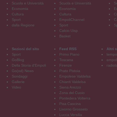
Scuola e Università
Scuola e Università
S
Economia
Economia
E
Cultura
Cultura
C
Sport
EmpoliChannel
C
dalla Regione
Sport
S
Calcio Uisp
Basket
Sezioni del sito
Feed RSS
Altri
Sport
Primo Piano
tempol
GoBlog
Toscana
empoli
Della Storia d'Empoli
Firenze
radiol
Go(od) News
Prato Pistoia
Sondaggi
Empolese Valdelsa
Gallerie
Chianti Valdelsa
Video
Siena Arezzo
Zona del Cuoio
Pontedera Volterra
Pisa Cascina
Livorno Grosseto
Lucca Versilia