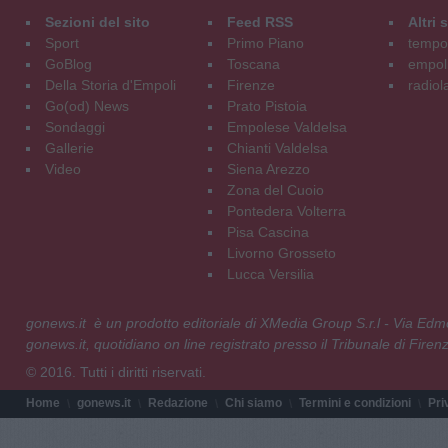
Sezioni del sito
Feed RSS
Altri
Sport
Primo Piano
tempol
GoBlog
Toscana
empoli
Della Storia d'Empoli
Firenze
radiol
Go(od) News
Prato Pistoia
Sondaggi
Empolese Valdelsa
Gallerie
Chianti Valdelsa
Video
Siena Arezzo
Zona del Cuoio
Pontedera Volterra
Pisa Cascina
Livorno Grosseto
Lucca Versilia
gonews.it è un prodotto editoriale di XMedia Group S.r.l - Via E
gonews.it, quotidiano on line registrato presso il Tribunale di Fire
© 2016. Tutti i diritti riservati.
Home
gonews.it
Redazione
Chi siamo
Termini e condizioni
Pri