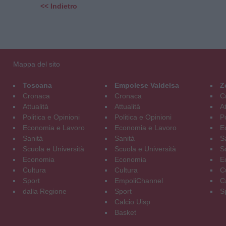
<< Indietro
Mappa del sito
Toscana
Empolese Valdelsa
Z
Cronaca
Cronaca
C
Attualità
Attualità
At
Politica e Opinioni
Politica e Opinioni
Po
Economia e Lavoro
Economia e Lavoro
E
Sanità
Sanità
S
Scuola e Università
Scuola e Università
S
Economia
Economia
E
Cultura
Cultura
C
Sport
EmpoliChannel
C
dalla Regione
Sport
S
Calcio Uisp
Basket