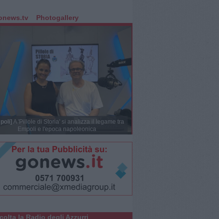
onews.tv
Photogallery
poli]
A 'Pillole di Storia' si analizza il legame tra
Empoli e l'epoca napoleonica
colta la Radio degli Azzurri