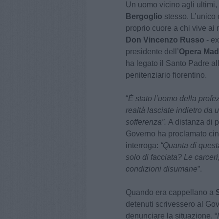
Un uomo vicino agli ultimi, 
Bergoglio
stesso. L’unico 
proprio cuore a chi vive ai 
Don Vincenzo Russo
- ex
presidente dell’
Opera Mad
ha legato il Santo Padre all
penitenziario fiorentino.
“
È stato l’uomo della profez
realtà lasciate indietro da
sofferenza”.
A distanza di p
Governo ha proclamato cinq
interroga:
“Quanta di questa
solo di facciata? Le carce
condizioni disumane
”.
Quando era cappellano a
detenuti scrivessero al Gov
denunciare la situazione. “