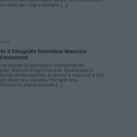
ce rosso per oggi e domani, [...]
o 2026
to il fotografo fiorentino Maurizio
l'Innocenti
nze piange la prematura scomparsa del
grafo Maurizio Degl'Innocenti. Apprezzato e
sciuto professionista, è venuto a mancare a soli
nni dopo una malattia. Per tanti anni
'Innocenti aveva lavorato [...]