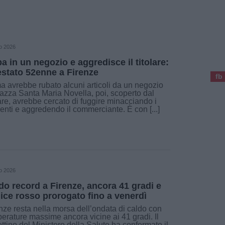
o 2026
a in un negozio e aggredisce il titolare:
estato 52enne a Firenze
fb
a avrebbe rubato alcuni articoli da un negozio
iazza Santa Maria Novella, poi, scoperto dal
lare, avrebbe cercato di fuggire minacciando i
enti e aggredendo il commerciante. È con [...]
o 2026
do record a Firenze, ancora 41 gradi e
ice rosso prorogato fino a venerdì
nze resta nella morsa dell’ondata di caldo con
erature massime ancora vicine ai 41 gradi. Il
ettino del Ministero della Salute ha confermato il