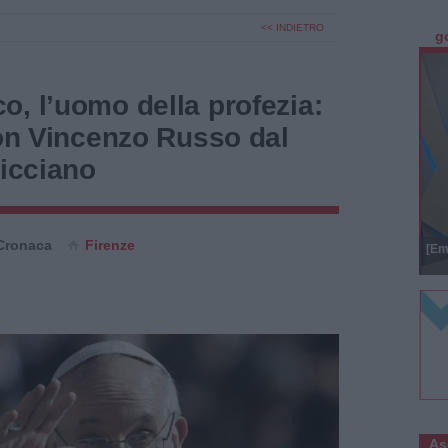
<< INDIETRO
g
, l’uomo della profezia:
Don Vincenzo Russo dal
licciano
Cronaca
Firenze
[Em
As