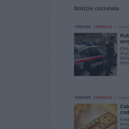
Notizie correlate
FIRENZE
CRONACA
5 Agost
Rub
arr
Prim
di p
tito
pres
FIRENZE
CRONACA
5 Agost
Cal
cod
Fire
temp
boll