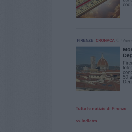
codi
FIRENZE
CRONACA
4 Agost
Mor
Deg
Fire
foto
cono
50 a
Degl
Tutte le notizie di Firenze
<< Indietro