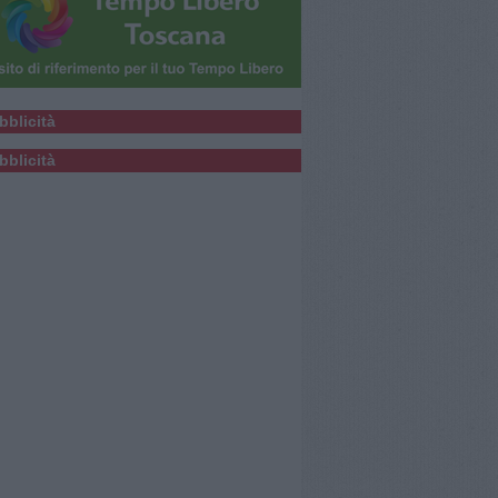
bblicità
bblicità