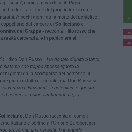
agli 'scarti', come amava definirli
Papa
che ha dedicato parte del proprio tempo e del
margini. A pochi giorni dalla morte del pontefice,
 cappellano del carcere di
Sollicciano
e
onnina del Grappa
- racconta il filo rosso che
pu
a realtà carceraria, e in particolare al
pu
ia -
dice Don Russo -.
Ha donato dignità a tante
 un sistema che troppo spesso ignora la
ochi giorni dalla scomparsa del pontefice, il
ue giorni di lutto nazionale, ma Don Russo si
 vicinanza istituzionale è autentica, e quanta
ri, ad esempio, restano abbandonate, in
Sollicciano
, Don Russo racconta di come i
erno italiano e perfino all’Unione Europea per
Non arrivò mai una risposta. Ma quando