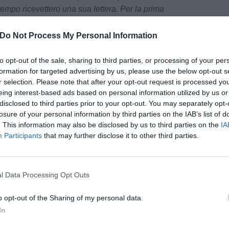
tempo ricevettero una sua lettera. Per la prima
.
Do Not Process My Personal Information
e ha avuto un prezzo. “
Quello scambio
i segnò una frattura: alcuni detenuti furono
to opt-out of the sale, sharing to third parties, or processing of your per
ntanato dal carcere -
racconta con amarezza Don
formation for targeted advertising by us, please use the below opt-out s
r selection. Please note that after your opt-out request is processed y
le mura non c’è legge, non ci sono diritti. E chi
eing interest-based ads based on personal information utilized by us or
disclosed to third parties prior to your opt-out. You may separately opt-
losure of your personal information by third parties on the IAB’s list of
 è limitato a parole
. Il suo ultimo gesto prima
. This information may also be disclosed by us to third parties on the
IA
 suo testamento, ha lasciato commossi e
Participants
that may further disclose it to other third parties.
a euro, cioè tutto ciò che possedeva, ai detenuti
asal del Marmo
. Un gesto carico di significato:
e l’amministrazione penitenziaria ritrovi un po’
pu
l Data Processing Opt Outs
Russo.
Pu
o opt-out of the Sharing of my personal data.
al mondo carcerario non è stata episodica. Fin
pu
In
elto di celebrare il Giovedì Santo all’interno