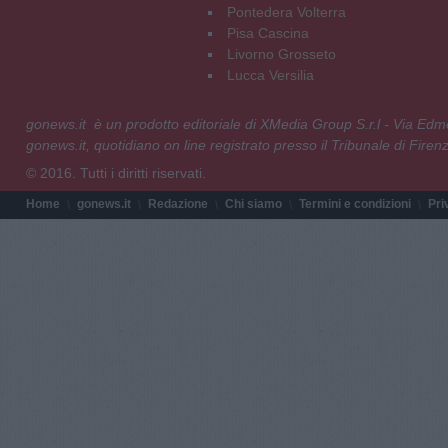
Pontedera Volterra
Pisa Cascina
Livorno Grosseto
Lucca Versilia
gonews.it è un prodotto editoriale di XMedia Group S.r.l - Via E
gonews.it, quotidiano on line registrato presso il Tribunale di Fire
© 2016. Tutti i diritti riservati.
Home
gonews.it
Redazione
Chi siamo
Termini e condizioni
Pri