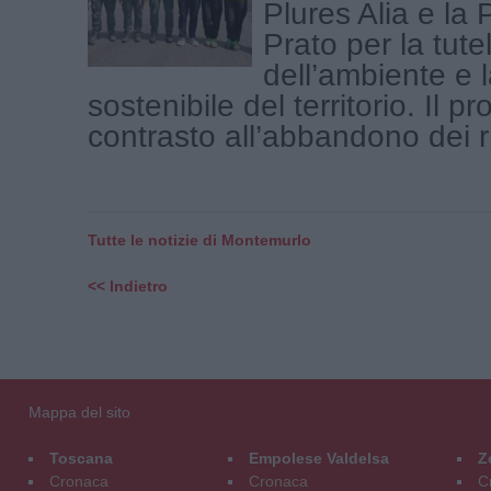
Plures Alia e la 
Prato per la tute
dell’ambiente e 
sostenibile del territorio. Il pr
contrasto all’abbandono dei rifi
Tutte le notizie di Montemurlo
<< Indietro
Mappa del sito
Toscana
Empolese Valdelsa
Z
Cronaca
Cronaca
C