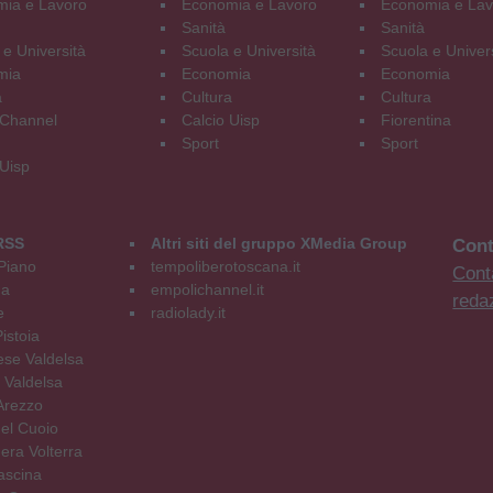
ia e Lavoro
Economia e Lavoro
Economia e Lav
Sanità
Sanità
 e Università
Scuola e Università
Scuola e Univer
mia
Economia
Economia
a
Cultura
Cultura
Channel
Calcio Uisp
Fiorentina
Sport
Sport
 Uisp
RSS
Altri siti del gruppo XMedia Group
Cont
Piano
tempoliberotoscana.it
Conta
na
empolichannel.it
reda
e
radiolady.it
istoia
se Valdelsa
 Valdelsa
Arezzo
el Cuoio
era Volterra
ascina