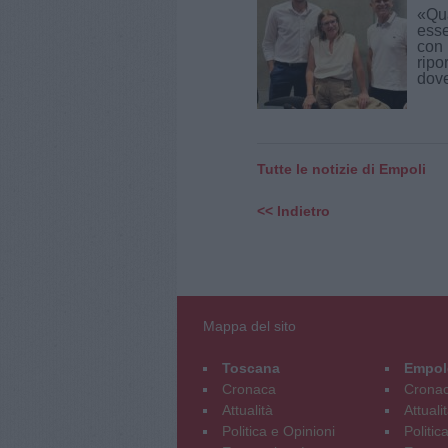
«Qua
esse
con 
ripo
dover
Tutte le notizie di Empoli
<< Indietro
Mappa del sito
Toscana
Empol
Cronaca
Crona
Attualità
Attuali
Politica e Opinioni
Politic