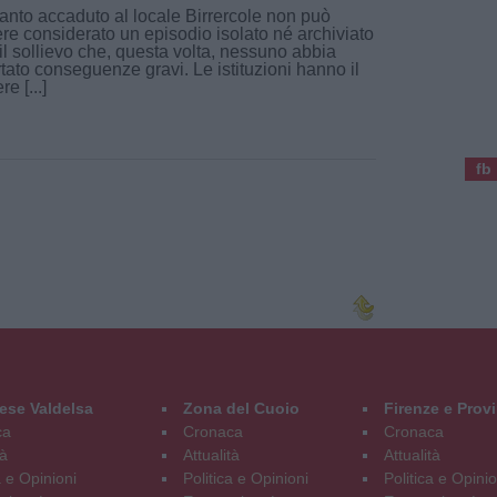
nto accaduto al locale Birrercole non può
re considerato un episodio isolato né archiviato
il sollievo che, questa volta, nessuno abbia
rtato conseguenze gravi. Le istituzioni hanno il
e [...]
fb
ese Valdelsa
Zona del Cuoio
Firenze e Prov
ca
Cronaca
Cronaca
tà
Attualità
Attualità
a e Opinioni
Politica e Opinioni
Politica e Opinio