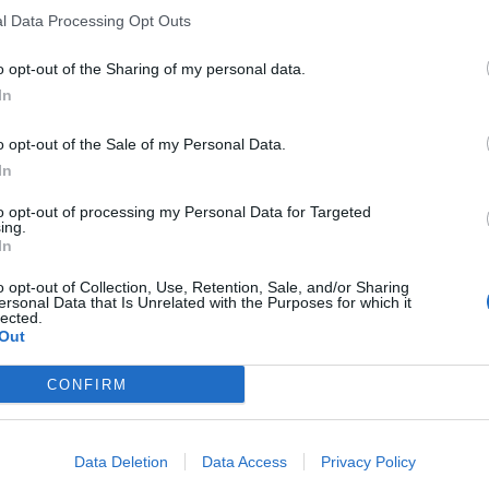
l Data Processing Opt Outs
ed economici per tutti i suoi aderenti e per il
o opt-out of the Sharing of my personal data.
In
a rinnovata sensibilità ambientale presente nei
dalle recenti elezioni.
o opt-out of the Sale of my Personal Data.
In
Fonte: Consiglio regionale - Ufficio Stampa
to opt-out of processing my Personal Data for Targeted
ing.
In
o opt-out of Collection, Use, Retention, Sale, and/or Sharing
ersonal Data that Is Unrelated with the Purposes for which it
lected.
Out
TÀ
6 Agosto 2026
pu
do, la FP CGIL denuncia ancora disagi
CONFIRM
li ospedali di Castelfiorentino e
Pu
taione
pu
data di caldo continua a creare disagi nelle
Data Deletion
Data Access
Privacy Policy
tture sanitarie territoriali dell’Empolese Valdelsa.