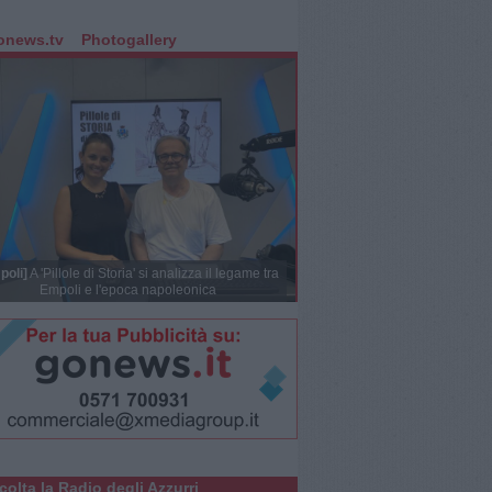
onews.tv
Photogallery
poli]
A 'Pillole di Storia' si analizza il legame tra
Empoli e l'epoca napoleonica
colta la Radio degli Azzurri