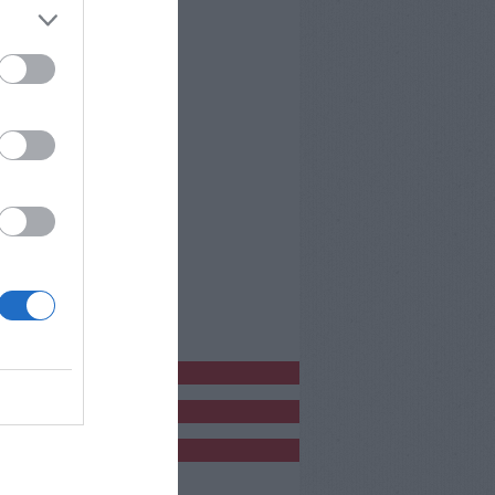
bblicitàCl
bblicità
bblicità