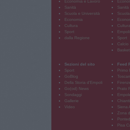
Economia e Lavoro
Econom
Sanità
Sanità
Scuola e Università
Scuola
Economia
Econo
Cultura
Cultur
Sport
Empoli
dalla Regione
Sport
Calcio
Basket
Sezioni del sito
Feed 
Sport
Primo 
GoBlog
Tosca
Della Storia d'Empoli
Firenz
Go(od) News
Prato P
Sondaggi
Empole
Gallerie
Chianti
Video
Siena 
Zona d
Ponted
Pisa C