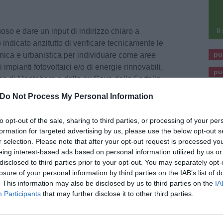
tuoso e dare un input di indirizzo chiaro a
ndicato anzitutto di verificare tecnicamente le
pu
 tecnica e urbanistica per individuare come aree
 impianti fotovoltaici e/o di energie rinnovabili,
pu
ica di Monteboro e della ex Cava della Farfalla,
omessi da trascorsi usi, favorendo la riuscita
Do Not Process My Personal Information
e, pubblico-privato.
to opt-out of the sale, sharing to third parties, or processing of your per
ento al nostro capogruppo Marco Dicuio che con
formation for targeted advertising by us, please use the below opt-out s
rappresentato nel suo intervento quanto
r selection. Please note that after your opt-out request is processed y
ettorale di mandato della nostra coalizione,
eing interest-based ads based on personal information utilized by us or
gramma elettorale a sostegno della candidatura
disclosed to third parties prior to your opt-out. You may separately opt-
losure of your personal information by third parties on the IAB’s list of
lassi: “Empoli ha aderito al Patto dei Sindaci
. This information may also be disclosed by us to third parties on the
IA
n l’obbiettivo di ridurre del 40% le emissioni di
Participants
that may further disclose it to other third parties.
eremo la nascita sul territorio di Comunità
R), un modello innovativo di utilizzo di fonti
nvolgere attori pubblici e privati, generando