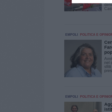
La 
denu
Cast
EMPOLI
POLITICA E OPINIO
Cen
Far
pop
Avvi
nel 
sfit
pres
EMPOLI
POLITICA E OPINIO
Agg
ist