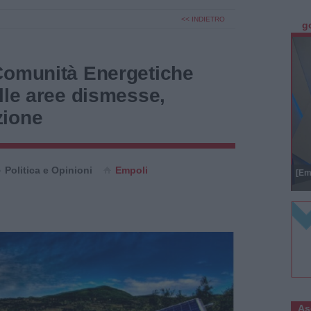
<< INDIETRO
g
Comunità Energetiche
lle aree dismesse,
zione
Politica e Opinioni
Empoli
[Em
As