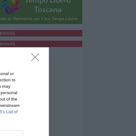
bblicità
bblicità
sonal or
ection to
ou may
 personal
out of the
 downstream
B’s List of