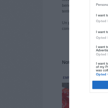
Persona
benefici ambientali, sociali 
territorio”.
I want t
Opted 
Un passo significativo dell
consigli comunali scaturiti 
I want t
Opted 
I want 
Advertis
Opted 
Notizie correlate
I want t
of my P
was col
Opted 
EMPOLESE VALDELSA
SANI
Cal
neg
Mon
L’on
stru