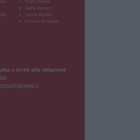
oro
Prato Pistoia
Siena Arezzo
sità
Lucca Versilia
Livorno Grosseto
atta o scrivi alla redazione
tti
zione@gonews.it