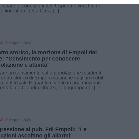
FP CGIL USL Toscana Centro torna a
nciare le condizioni dell’Ospedale vecchio di
elfiorentino, della Casa [...]
NI
5 Agosto 2026
tro storico, la mozione di Empoli del
e: "Censimento per conoscere
olazione e attività"
are un censimento sulla popolazione residente
centro storico di Empoli ma anche sugli immobili
ti o inutilizzati. È quanto chiesto in una mozione
entata da Claudia Ghezzi, capogruppo del [...]
NI
5 Agosto 2026
ressione al pub, FdI Empoli: "Le
ituzioni ascoltino gli allarmi"