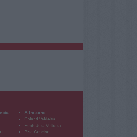
incia
Altre zone
Chianti Valdelsa
Pontedera Volterra
ni
Pisa Cascina