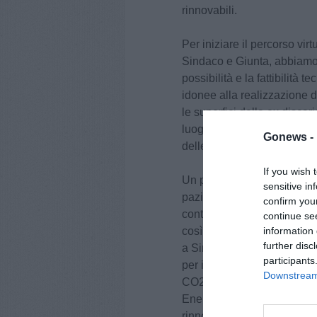
rinnovabili.
Per iniziare il percorso vir
Sindaco e Giunta, abbiamo i
possibilità e la fattibilità
idonee alla realizzazione di
le superfici della ex discar
luoghi marginali, già compr
Gonews -
delle relative CER collegat
If you wish 
Un particolare ringraziam
sensitive in
pazienza e tenacia ha ben 
confirm you
contenuto nel programma el
continue se
così come recepito nel pro
information 
further disc
a Sindaco di Alessio Mantel
participants
per il Clima e l’Energia, co
Downstream 
CO2 entro il 2030… Promuov
Energetiche Rinnovabili (CE
rinnovabili, in grado di coi