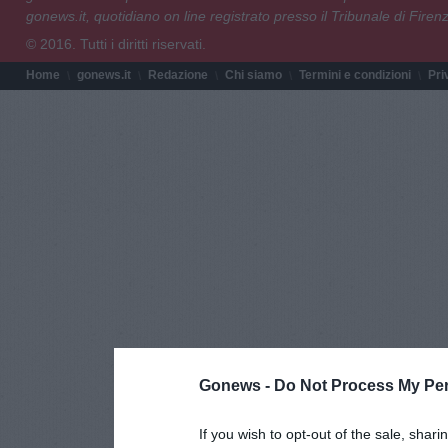
gonews.it, quotidiano on line registrato presso il Tribunale di Fire
© 2016. Tutti i diritti riservati.
Home
gonews.it
Redazione
Chi siamo
Termini e condizioni
Pri
Gonews -
Do Not Process My Per
If you wish to opt-out of the sale, shari