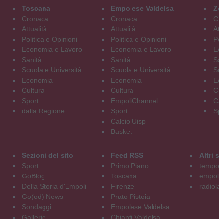
Toscana
Empolese Valdelsa
Z
Cronaca
Cronaca
C
Attualità
Attualità
At
Politica e Opinioni
Politica e Opinioni
Po
Economia e Lavoro
Economia e Lavoro
E
Sanità
Sanità
S
Scuola e Università
Scuola e Università
S
Economia
Economia
E
Cultura
Cultura
C
Sport
EmpoliChannel
C
dalla Regione
Sport
S
Calcio Uisp
Basket
Sezioni del sito
Feed RSS
Altri
Sport
Primo Piano
tempol
GoBlog
Toscana
empoli
Della Storia d'Empoli
Firenze
radiol
Go(od) News
Prato Pistoia
Sondaggi
Empolese Valdelsa
Gallerie
Chianti Valdelsa