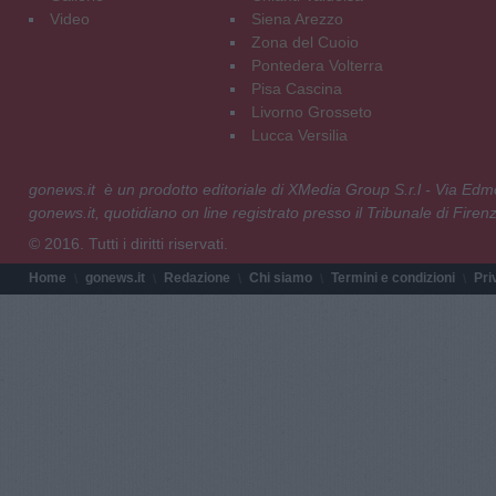
Video
Siena Arezzo
Zona del Cuoio
Pontedera Volterra
Pisa Cascina
Livorno Grosseto
Lucca Versilia
gonews.it è un prodotto editoriale di XMedia Group S.r.l - Via E
gonews.it, quotidiano on line registrato presso il Tribunale di Fire
© 2016. Tutti i diritti riservati.
Home
gonews.it
Redazione
Chi siamo
Termini e condizioni
Pri