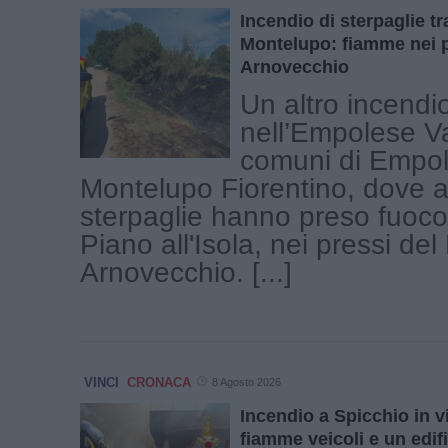
Incendio di sterpaglie t
Montelupo: fiamme nei p
Arnovecchio
Un altro incendi
nell’Empolese Val
comuni di Empol
Montelupo Fiorentino, dove 
sterpaglie hanno preso fuoco 
Piano all'Isola, nei pressi del
Arnovecchio. [...]
VINCI
CRONACA
8 Agosto 2026
Incendio a Spicchio in vi
fiamme veicoli e un edifi