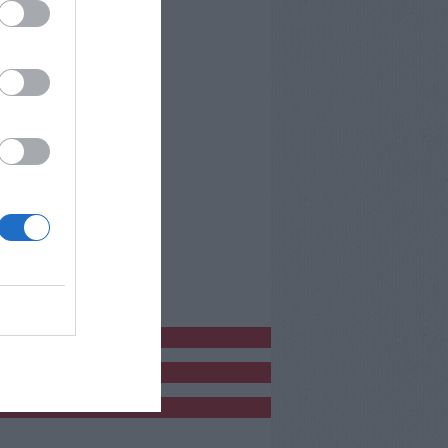
bblicitàCl
bblicità
bblicità