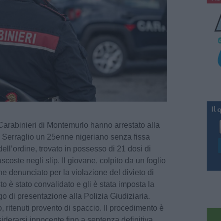
Carabinieri di Montemurlo hanno arrestato alla
l Serraglio un 25enne nigeriano senza fissa
dell’ordine, trovato in possesso di 21 dosi di
coste negli slip. Il giovane, colpito da un foglio
he denunciato per la violazione del divieto di
o è stato convalidato e gli è stata imposta la
go di presentazione alla Polizia Giudiziaria.
 ritenuti provento di spaccio. Il procedimento è
iderarsi innocente fino a sentenza definitiva.