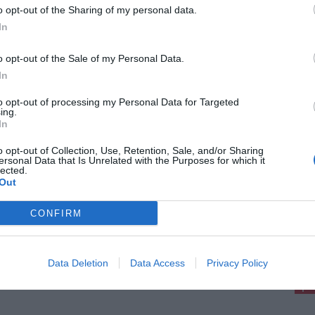
6 anni nella "sua" Pavana
o opt-out of the Sharing of my personal data.
ca e cultura italiana in lutto. Questa mattina,
In
edì 6 agosto, è morto all'età di 86 anni
cesco Guccini. Il cantautore e scrittore, di
ine modenese, si è spento circondato [...]
o opt-out of the Sale of my Personal Data.
In
to opt-out of processing my Personal Data for Targeted
ing.
In
2026
o opt-out of Collection, Use, Retention, Sale, and/or Sharing
cidio nel carcere di Prato, detenuto di
ersonal Data that Is Unrelated with the Purposes for which it
lected.
anni ucciso dopo una colluttazione in
Out
la
etenuto di 32 anni, cittadino nigeriano, è morto
CONFIRM
carcere La Dogaia di Prato in seguito a una
enta colluttazione avvenuta all'interno della cella
pu
condivideva con altri tre [...]
Pu
Data Deletion
Data Access
Privacy Policy
pu