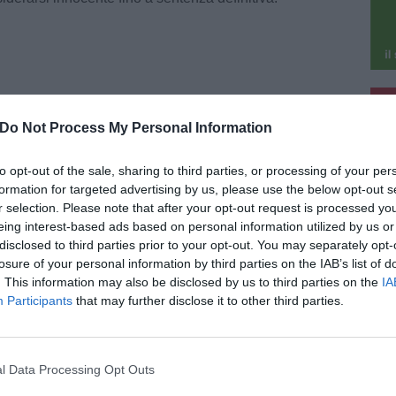
pu
Do Not Process My Personal Information
pu
2026
to, sequestrati oltre 1.500 giocattoli
to opt-out of the sale, sharing to third parties, or processing of your per
traffatti
formation for targeted advertising by us, please use the below opt-out s
uardia di Finanza di Prato, nell'ambito di
r selection. Please note that after your opt-out request is processed y
ndagine coordinata dalla Procura della
eing interest-based ads based on personal information utilized by us or
bblica, ha sequestrato 1.582 giocattoli
disclosed to third parties prior to your opt-out. You may separately opt-
raffatti riconducibili ai marchi Walt Disney e
io, nell'ambito di un'operazione finalizzata [...]
losure of your personal information by third parties on the IAB’s list of
. This information may also be disclosed by us to third parties on the
IA
Participants
that may further disclose it to other third parties.
ACA
6 Agosto 2026
l Data Processing Opt Outs
io a Francesco Guccini: la scomparsa