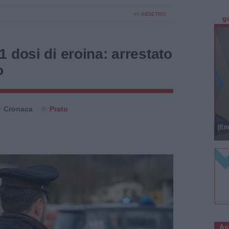
<< INDIETRO
g
 dosi di eroina: arrestato
o
Cronaca
Prato
[Em
As