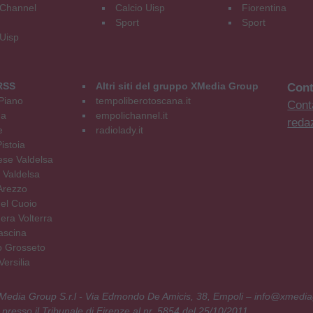
Channel
Calcio Uisp
Fiorentina
Sport
Sport
 Uisp
RSS
Altri siti del gruppo XMedia Group
Cont
Piano
tempoliberotoscana.it
Conta
na
empolichannel.it
reda
e
radiolady.it
istoia
se Valdelsa
 Valdelsa
Arezzo
el Cuoio
era Volterra
ascina
o Grosseto
ersilia
 XMedia Group S.r.l - Via Edmondo De Amicis, 38, Empoli – info@xmedia
 presso il Tribunale di Firenze al nr. 5854 del 25/10/2011