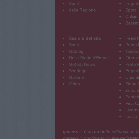
Sport
Empoli
dalla Regione
Sport
Calcio
Basket
Sezioni del sito
Feed 
Sport
Primo 
GoBlog
Tosca
Della Storia d'Empoli
Firenz
Go(od) News
Prato P
Sondaggi
Empole
Gallerie
Chianti
Video
Siena 
Zona d
Ponted
Pisa C
Livorn
Lucca V
gonews.it è un prodotto editoriale di
gonews.it, quotidiano on line registrato