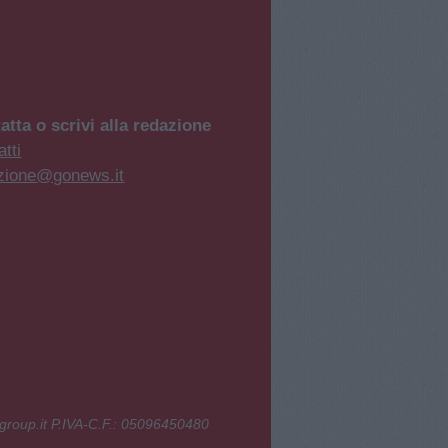
atta o scrivi alla redazione
tti
zione@gonews.it
group.it P.IVA-C.F.: 05096450480