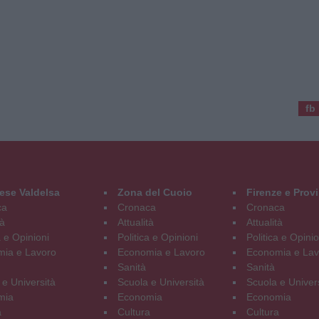
fb
ese Valdelsa
Zona del Cuoio
Firenze e Prov
ca
Cronaca
Cronaca
tà
Attualità
Attualità
a e Opinioni
Politica e Opinioni
Politica e Opinio
ia e Lavoro
Economia e Lavoro
Economia e Lav
Sanità
Sanità
 e Università
Scuola e Università
Scuola e Univer
mia
Economia
Economia
a
Cultura
Cultura