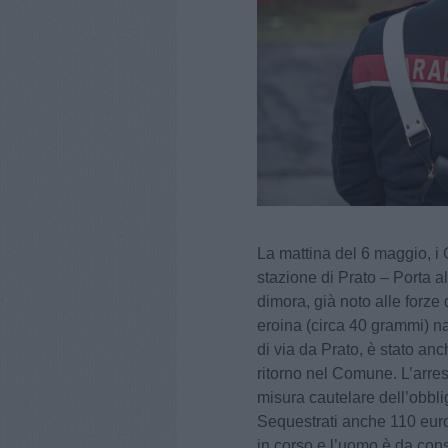
La mattina del 6 maggio, i 
stazione di Prato – Porta a
dimora, già noto alle forze 
eroina (circa 40 grammi) nas
di via da Prato, è stato anc
ritorno nel Comune. L’arrest
misura cautelare dell’obbli
Sequestrati anche 110 euro,
in corso e l’uomo è da cons