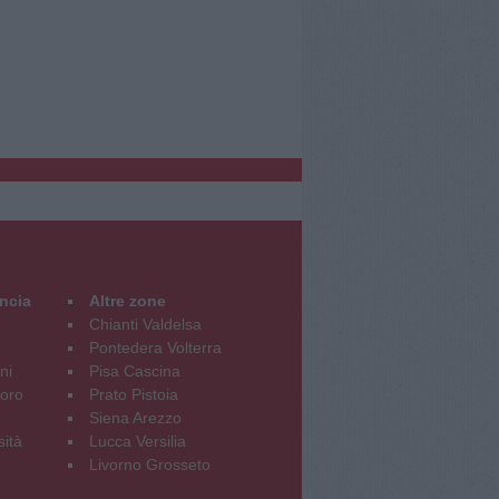
incia
Altre zone
Chianti Valdelsa
Pontedera Volterra
ni
Pisa Cascina
oro
Prato Pistoia
Siena Arezzo
sità
Lucca Versilia
Livorno Grosseto