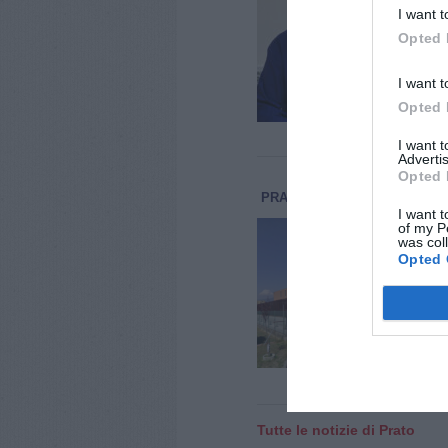
a 8
I want t
Musi
Opted 
giov
Fran
orig
I want t
Opted 
I want 
Advertis
Opted 
PRATO
CRONACA
6 Agosto 
I want t
Omi
of my P
was col
32 
Opted 
cel
Un d
nel 
viol
che 
Tutte le notizie di Prato