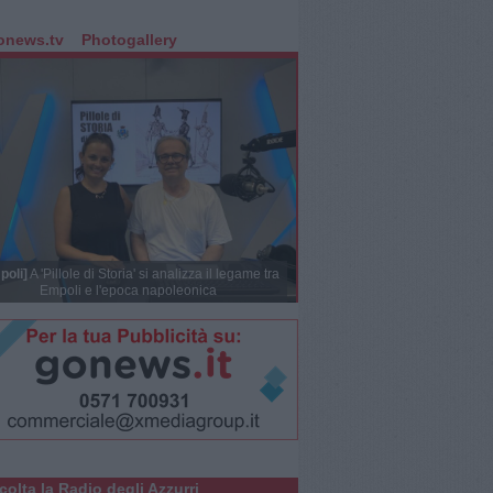
onews.tv
Photogallery
poli]
A 'Pillole di Storia' si analizza il legame tra
Empoli e l'epoca napoleonica
colta la Radio degli Azzurri