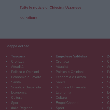
Tutte le notizie di Chiesina Uzzanese
<< Indietro
Mappa del sito
Toscana
Empolese Valdelsa
Z
Cronaca
Cronaca
C
Attualità
Attualità
At
Politica e Opinioni
Politica e Opinioni
Po
Economia e Lavoro
Economia e Lavoro
E
Sanità
Sanità
S
Scuola e Università
Scuola e Università
S
Economia
Economia
E
Cultura
Cultura
C
Sport
EmpoliChannel
C
dalla Regione
Sport
S