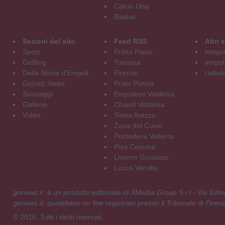
Calcio Uisp
Basket
Sezioni del sito
Feed RSS
Altri
Sport
Primo Piano
tempol
GoBlog
Toscana
empoli
Della Storia d'Empoli
Firenze
radiol
Go(od) News
Prato Pistoia
Sondaggi
Empolese Valdelsa
Gallerie
Chianti Valdelsa
Video
Siena Arezzo
Zona del Cuoio
Pontedera Volterra
Pisa Cascina
Livorno Grosseto
Lucca Versilia
gonews.it è un prodotto editoriale di XMedia Group S.r.l - Via E
gonews.it, quotidiano on line registrato presso il Tribunale di Fire
© 2016. Tutti i diritti riservati.