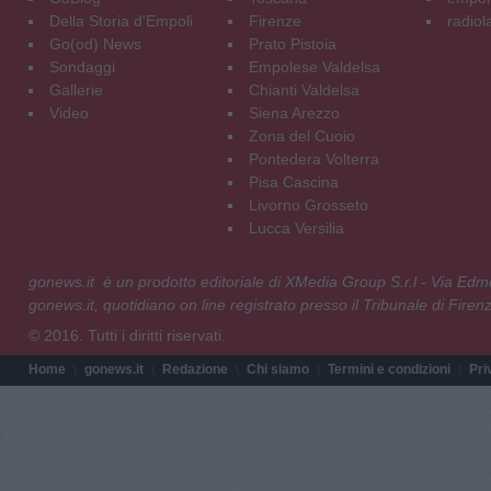
Della Storia d'Empoli
Firenze
radiol
Go(od) News
Prato Pistoia
Sondaggi
Empolese Valdelsa
Gallerie
Chianti Valdelsa
Video
Siena Arezzo
Zona del Cuoio
Pontedera Volterra
Pisa Cascina
Livorno Grosseto
Lucca Versilia
gonews.it è un prodotto editoriale di XMedia Group S.r.l - Via E
gonews.it, quotidiano on line registrato presso il Tribunale di Fire
© 2016. Tutti i diritti riservati.
Home
gonews.it
Redazione
Chi siamo
Termini e condizioni
Pri