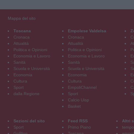
Mappa del sito
Toscana
Empolese Valdelsa
Z
Cronaca
Cronaca
C
Attualità
Attualità
At
Politica e Opinioni
Politica e Opinioni
Po
Economia e Lavoro
Economia e Lavoro
E
Sanità
Sanità
S
Scuola e Università
Scuola e Università
S
Economia
Economia
E
Cultura
Cultura
C
Sport
EmpoliChannel
C
dalla Regione
Sport
S
Calcio Uisp
Basket
Sezioni del sito
Feed RSS
Altri
Sport
Primo Piano
tempol
GoBlog
Toscana
empoli