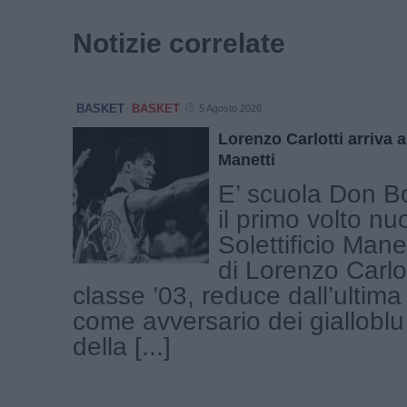
Notizie correlate
BASKET
BASKET
5 Agosto 2026
Lorenzo Carlotti arriva al
Manetti
E’ scuola Don B
il primo volto nu
Solettificio Manet
di Lorenzo Carlot
classe ’03, reduce dall’ultima
come avversario dei gialloblu t
della [...]