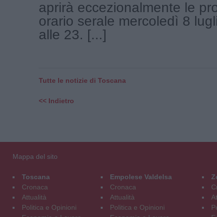
aprirà eccezionalmente le pro
orario serale mercoledì 8 lugl
alle 23. [...]
Tutte le notizie di Toscana
<< Indietro
Mappa del sito
Toscana
Empolese Valdelsa
Z
Cronaca
Cronaca
C
Attualità
Attualità
At
Politica e Opinioni
Politica e Opinioni
Po