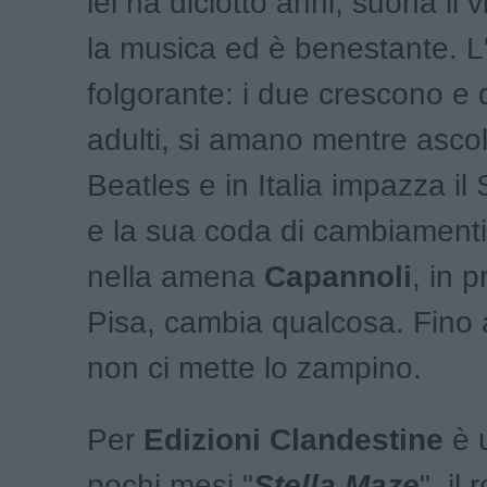
lei ha diciotto anni, suona il 
la musica ed è benestante. L
folgorante: i due crescono e
adulti, si amano mentre ascol
Beatles e in Italia impazza il
e la sua coda di cambiament
nella amena
Capannoli
, in p
Pisa, cambia qualcosa. Fino a
non ci mette lo zampino.
Per
Edizioni Clandestine
è u
pochi mesi "
Stella Maze
", il