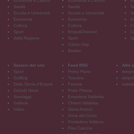
Economia e Lavoro
Economia e Lavoro
E
Sanità
Sanità
S
Scuola e Università
Scuola e Università
S
Economia
Economia
E
Cultura
Cultura
C
Sport
EmpoliChannel
C
dalla Regione
Sport
S
Calcio Uisp
Basket
Sezioni del sito
Feed RSS
Altri
Sport
Primo Piano
tempol
GoBlog
Toscana
empoli
Della Storia d'Empoli
Firenze
radiol
Go(od) News
Prato Pistoia
Sondaggi
Empolese Valdelsa
Gallerie
Chianti Valdelsa
Video
Siena Arezzo
Zona del Cuoio
Pontedera Volterra
Pisa Cascina