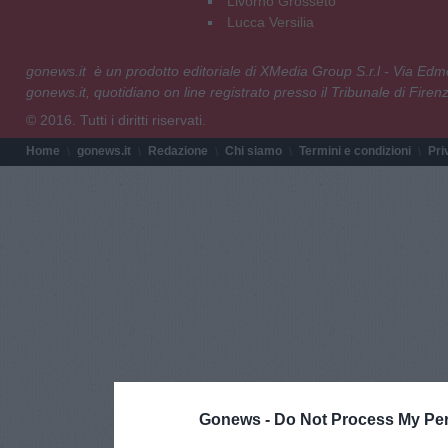
Livorno Grosseto
Lucca Versilia
gonews.it è un prodotto editoriale di XMedia Group S.r.l - Via E
gonews.it, quotidiano on line registrato presso il Tribunale di Fire
© 2016. Tutti i diritti riservati.
Home
gonews.it
Redazione
Chi siamo
Termini e condizioni
Pri
Gonews -
Do Not Process My Per