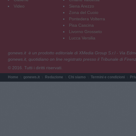
Video
Siena Arezzo
Zona del Cuoio
Pontedera Volterra
Pisa Cascina
Livorno Grosseto
Lucca Versilia
gonews.it è un prodotto editoriale di XMedia Group S.r.l - Via E
gonews.it, quotidiano on line registrato presso il Tribunale di Fire
© 2016. Tutti i diritti riservati.
Home
gonews.it
Redazione
Chi siamo
Termini e condizioni
Pri