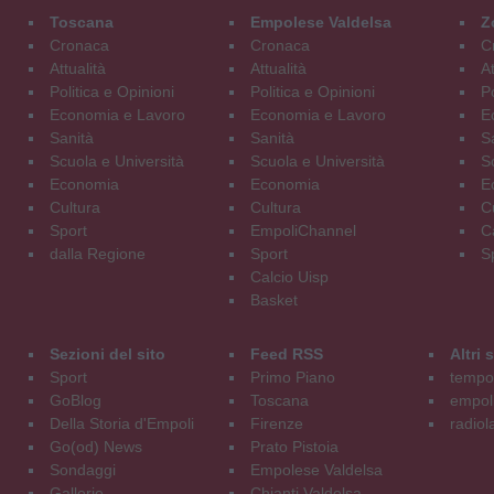
Toscana
Empolese Valdelsa
Z
Cronaca
Cronaca
C
Attualità
Attualità
At
Politica e Opinioni
Politica e Opinioni
Po
Economia e Lavoro
Economia e Lavoro
E
Sanità
Sanità
S
Scuola e Università
Scuola e Università
S
Economia
Economia
E
Cultura
Cultura
C
Sport
EmpoliChannel
C
dalla Regione
Sport
S
Calcio Uisp
Basket
Sezioni del sito
Feed RSS
Altri
Sport
Primo Piano
tempol
GoBlog
Toscana
empoli
Della Storia d'Empoli
Firenze
radiol
Go(od) News
Prato Pistoia
Sondaggi
Empolese Valdelsa
Gallerie
Chianti Valdelsa