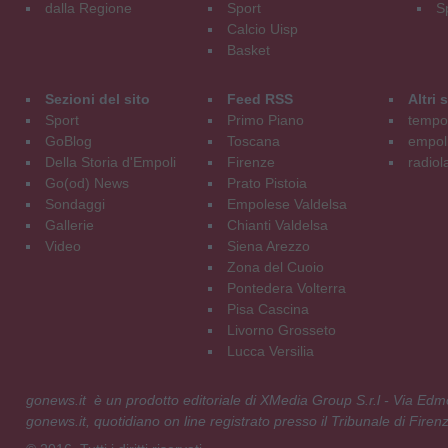
dalla Regione
Sport
S
Calcio Uisp
Basket
Sezioni del sito
Feed RSS
Altri
Sport
Primo Piano
tempol
GoBlog
Toscana
empoli
Della Storia d'Empoli
Firenze
radiol
Go(od) News
Prato Pistoia
Sondaggi
Empolese Valdelsa
Gallerie
Chianti Valdelsa
Video
Siena Arezzo
Zona del Cuoio
Pontedera Volterra
Pisa Cascina
Livorno Grosseto
Lucca Versilia
gonews.it è un prodotto editoriale di XMedia Group S.r.l - Via E
gonews.it, quotidiano on line registrato presso il Tribunale di Fire