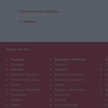
Tutte le notizie di Calcio
<< Indietro
Mappa del sito
Toscana
Empolese Valdelsa
Z
Cronaca
Cronaca
C
Attualità
Attualità
At
Politica e Opinioni
Politica e Opinioni
Po
Economia e Lavoro
Economia e Lavoro
E
Sanità
Sanità
S
Scuola e Università
Scuola e Università
S
Economia
Economia
E
Cultura
Cultura
C
Sport
EmpoliChannel
C