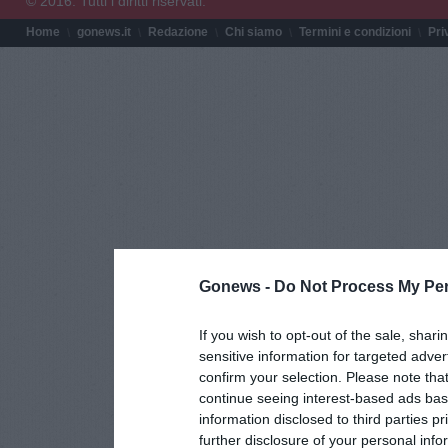
© 2016. Tutti i diritti riservati.
Home
gonews.it
Redazione
Chi siamo
Termini e condizioni
Pri
Gonews -
Do Not Process My Per
If you wish to opt-out of the sale, shari
sensitive information for targeted adver
confirm your selection. Please note tha
continue seeing interest-based ads base
information disclosed to third parties p
further disclosure of your personal info