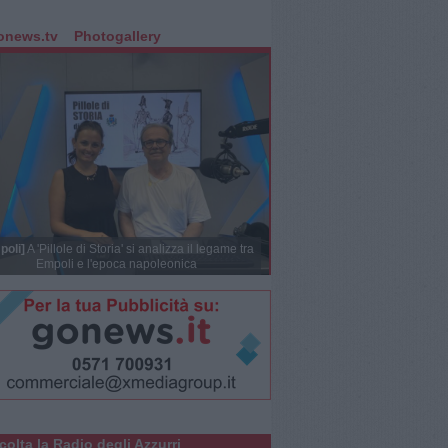
onews.tv
Photogallery
poli]
A 'Pillole di Storia' si analizza il legame tra
Empoli e l'epoca napoleonica
colta la Radio degli Azzurri