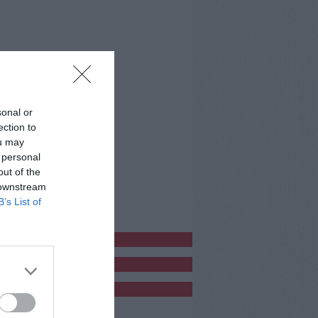
sonal or
ection to
ou may
 personal
out of the
 downstream
B’s List of
bblicitàCl
bblicità
bblicità