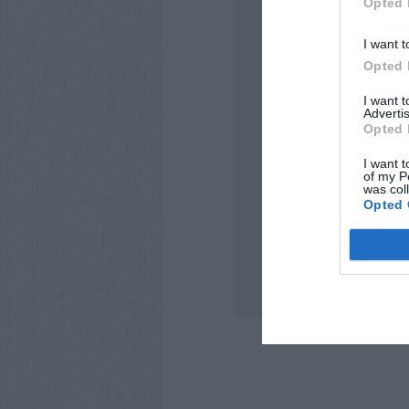
Opted 
I want t
Opted 
I want 
Advertis
Opted 
I want t
of my P
was col
Opted 