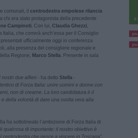
se comunali, il
centrodestra empolese rilancia
da chi era stato protagonista della precedente
ne Campinoti
. Con lui,
Claudia
Ghezzi
,
a Italia, che correrà anch’essa per il Consiglio
pu
 presentati ufficialmente oggi in conferenza
pu
, alla presenza del consigliere regionale e
 della Regione,
Marco
Stella
. Presente in sala
nostri due alfieri
- ha detto
Stella
-
tentico di Forza Italia: unire uomini e donne con
blemi, non di crearne. La loro candidatura è il
 e della volontà di dare una svolta vera alla
lla ha sottolineato l’ambizione di Forza Italia di
i qualcosa di importante: il nostro obiettivo è
del centrodestra che riesce a vincere in Toscana
".