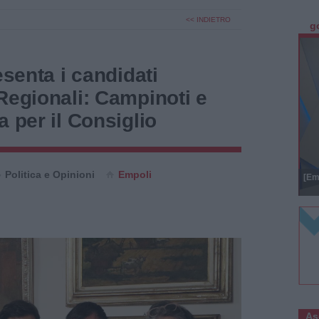
<< INDIETRO
g
esenta i candidati
Regionali: Campinoti e
a per il Consiglio
Politica e Opinioni
Empoli
[Em
As