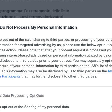
el programma
:
l'azzeramento
delle
liste
ruzione
di nuovi
termovalorizzatori
,
a
pagamento
,
l’abolizione
dei
consorzi
di
Do Not Process My Personal Information
lla
pista
dell’aeroporto di
Peretola
e una decisa
e della
teoria
gender
nelle
scuole
. Il
to opt-out of the sale, sharing to third parties, or processing of your per
esentato alla stampa il 20 giugno. Stella ha
formation for targeted advertising by us, please use the below opt-out s
"
rivedere alcuni equilibri all’interno della
r selection. Please note that after your opt-out request is processed y
 Forza Italia resterà salda nell’alleanza, ma
eing interest-based ads based on personal information utilized by us or
 su temi fondamentali, dal fine vita alle
disclosed to third parties prior to your opt-out. You may separately opt-
losure of your personal information by third parties on the IAB’s list of
. This information may also be disclosed by us to third parties on the
IA
Participants
that may further disclose it to other third parties.
pu
Pu
l Data Processing Opt Outs
pu
o opt-out of the Sharing of my personal data.