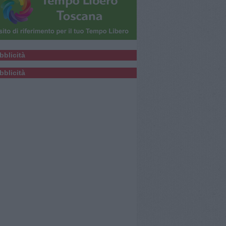
bblicità
bblicità