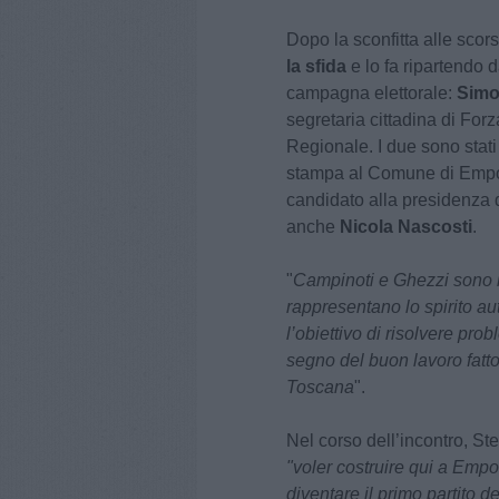
Dopo la sconfitta alle scor
la sfida
e lo fa ripartendo 
campagna elettorale:
Simo
segretaria cittadina di Forz
Regionale. I due sono stati
stampa al Comune di Empoli
candidato alla presidenza
anche
Nicola Nascosti
.
"
Campinoti e Ghezzi sono i 
rappresentano lo spirito au
l’obiettivo di risolvere pro
segno del buon lavoro fatto
Toscana
".
Nel corso dell’incontro, Ste
"voler costruire qui a Empol
diventare il primo partito 