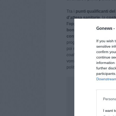
Tra i
punti qualificanti d
d'attesa
sanitarie
, la
cost
l’opposizione
alla
FIPILI
Gonews -
bonifica
, il
rifacimento
de
contrarietà
all’introduzion
If you wish 
programma completo sarà pr
sensitive in
poi ribadito la necessità di 
confirm you
coalizione
", affermando che
continue se
vorrà discutere apertamente
information 
politiche fiscali.
further disc
participants
Downstream 
Persona
I want t