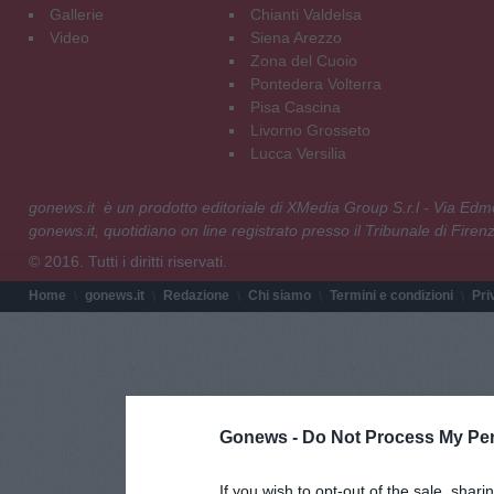
Gallerie
Chianti Valdelsa
Video
Siena Arezzo
Zona del Cuoio
Pontedera Volterra
Pisa Cascina
Livorno Grosseto
Lucca Versilia
gonews.it è un prodotto editoriale di XMedia Group S.r.l - Via E
gonews.it, quotidiano on line registrato presso il Tribunale di Fire
© 2016. Tutti i diritti riservati.
Home
gonews.it
Redazione
Chi siamo
Termini e condizioni
Pri
Gonews -
Do Not Process My Per
If you wish to opt-out of the sale, shari