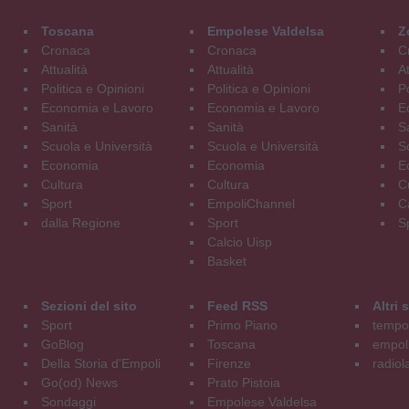
Toscana
Empolese Valdelsa
Z
Cronaca
Cronaca
C
Attualità
Attualità
At
Politica e Opinioni
Politica e Opinioni
Po
Economia e Lavoro
Economia e Lavoro
E
Sanità
Sanità
S
Scuola e Università
Scuola e Università
S
Economia
Economia
E
Cultura
Cultura
C
Sport
EmpoliChannel
C
dalla Regione
Sport
S
Calcio Uisp
Basket
Sezioni del sito
Feed RSS
Altri
Sport
Primo Piano
tempol
GoBlog
Toscana
empoli
Della Storia d'Empoli
Firenze
radiol
Go(od) News
Prato Pistoia
Sondaggi
Empolese Valdelsa