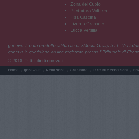
Zona del Cuoio
Pontedera Volterra
Pisa Cascina
Livorno Grosseto
Lucca Versilia
gonews.it è un prodotto editoriale di XMedia Group S.r.l - Via E
gonews.it, quotidiano on line registrato presso il Tribunale di Fire
© 2016. Tutti i diritti riservati.
Home
gonews.it
Redazione
Chi siamo
Termini e condizioni
Pri