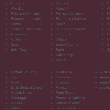
Cronaca
Cronaca
C
Attualità
Attualità
At
Politica e Opinioni
Politica e Opinioni
Po
Economia e Lavoro
Economia e Lavoro
E
Sanità
Sanità
S
Scuola e Università
Scuola e Università
S
Economia
Economia
E
Cultura
Cultura
C
Sport
EmpoliChannel
C
dalla Regione
Sport
S
Calcio Uisp
Basket
Sezioni del sito
Feed RSS
Altri
Sport
Primo Piano
tempol
GoBlog
Toscana
empoli
Della Storia d'Empoli
Firenze
radiol
Go(od) News
Prato Pistoia
Sondaggi
Empolese Valdelsa
Gallerie
Chianti Valdelsa
Video
Siena Arezzo