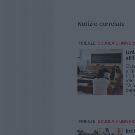
Notizie correlate
FIRENZE
SCUOLA E UNIVER
Uni
all
Gius
all’
L’Un
rete
l’Al
bene
FIRENZE
SCUOLA E UNIVER
Inc