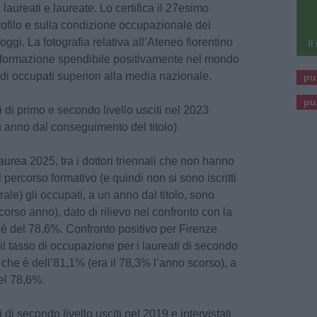
laureati e laureate. Lo certifica il 27esimo
ofilo e sulla condizione occupazionale dei
 oggi. La fotografia relativa all’Ateneo fiorentino
na formazione spendibile positivamente nel mondo
 di occupati superiori alla media nazionale.
pu
pu
 di primo e secondo livello usciti nel 2023
un anno dal conseguimento del titolo)
rea 2025, tra i dottori triennali che non hanno
 percorso formativo (e quindi non si sono iscritti
ale) gli occupati, a un anno dal titolo, sono
corso anno), dato di rilievo nel confronto con la
è del 78,6%. Confronto positivo per Firenze
l tasso di occupazione per i laureati di secondo
o, che è dell’81,1% (era il 78,3% l’anno scorso), a
el 78,6%.
di secondo livello usciti nel 2019 e intervistati