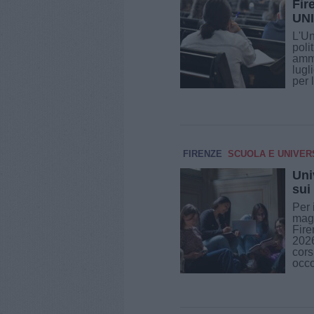
Fir
UNI
L'Un
poli
ammi
lugl
per 
FIRENZE
SCUOLA E UNIVER
Uni
sui
Per 
magi
Fire
2026
cors
occo