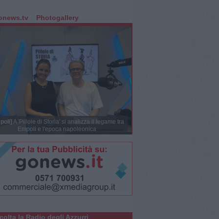
onews.tv
Photogallery
poli]
A 'Pillole di Storia' si analizza il legame tra
Empoli e l'epoca napoleonica
colta la Radio degli Azzurri