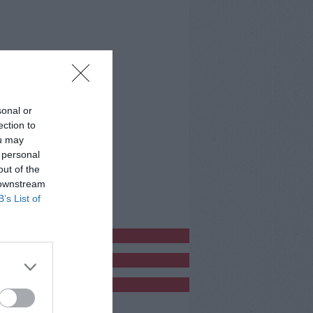
sonal or
ection to
ou may
 personal
out of the
 downstream
B’s List of
bblicitàCl
bblicità
bblicità