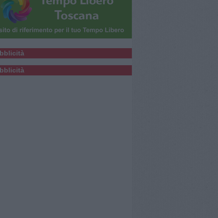
bblicità
bblicità