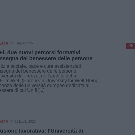
SITÀ
3 Agosto 2026
fb
Fi, due nuovi percorsi formativi
'insegna del benessere delle persone
tizia sociale, pace e cure assistenziali
insegna del benessere delle persone.
iversità di Firenze, nell’ambito della
 EUniWell (European University for Well-Being,
leanza delle università europee dedicata al
ssere di cui Unifi [...]
SITÀ
31 Luglio 2026
lusione lavorativa: l’Università di