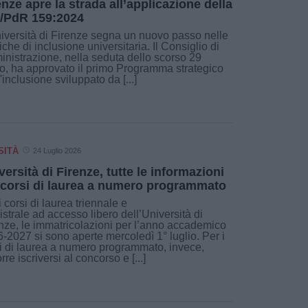
enze apre la strada all’applicazione della
/PdR 159:2024
iversità di Firenze segna un nuovo passo nelle
tiche di inclusione universitaria. Il Consiglio di
nistrazione, nella seduta dello scorso 29
io, ha approvato il primo Programma strategico
l'inclusione sviluppato da [...]
SITÀ
24 Luglio 2026
versità di Firenze, tutte le informazioni
 corsi di laurea a numero programmato
i corsi di laurea triennale e
strale ad accesso libero dell’Università di
nze, le immatricolazioni per l’anno accademico
-2027 si sono aperte mercoledì 1° luglio. Per i
i di laurea a numero programmato, invece,
rre iscriversi al concorso e [...]