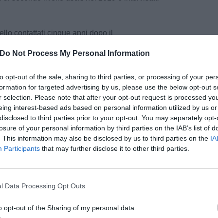
vello contattati cinque anni dopo il
a percentuale di occupati sale al 92% (era al
Do Not Process My Personal Information
he in questo caso superiore al dato nazionale
to opt-out of the sale, sharing to third parties, or processing of your per
formation for targeted advertising by us, please use the below opt-out s
ipologia di laureati, il 53,5% è impegnato nel
r selection. Please note that after your opt-out request is processed y
3,7% lavora nel settore pubblico e il 2,8% nel no-
eing interest-based ads based on personal information utilized by us or
 assorbe l’83,4% degli occupati, mentre l’industria
disclosed to third parties prior to your opt-out. You may separately opt-
,7% dei laureati di secondo livello, dopo un anno
losure of your personal information by third parties on the IAB’s list of
a conseguita “molto efficace o efficace” per il
. This information may also be disclosed by us to third parties on the
IA
Participants
that may further disclose it to other third parties.
e a cinque anni dal titolo, raggiungendo l’80,6%:
o superiori delle medie nazionali, che si
pu
al 68,2% e al 74,8%.
Pu
l Data Processing Opt Outs
me anche le performance formative dei laureati:
pu
orso (51,7%), mentre i laureati di cittadinanza
o opt-out of the Sharing of my personal data.